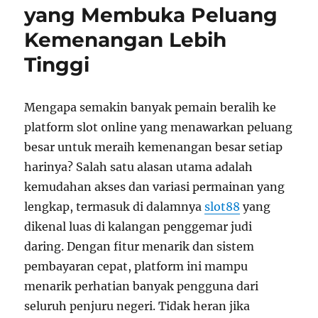
Slot
yang Membuka Peluang
Gacor
Kemenangan Lebih
Hari
Ini
Tinggi
Menggunakan
Teknik
Cerdas
Mengapa semakin banyak pemain beralih ke
platform slot online yang menawarkan peluang
besar untuk meraih kemenangan besar setiap
harinya? Salah satu alasan utama adalah
kemudahan akses dan variasi permainan yang
lengkap, termasuk di dalamnya
slot88
yang
dikenal luas di kalangan penggemar judi
daring. Dengan fitur menarik dan sistem
pembayaran cepat, platform ini mampu
menarik perhatian banyak pengguna dari
seluruh penjuru negeri. Tidak heran jika