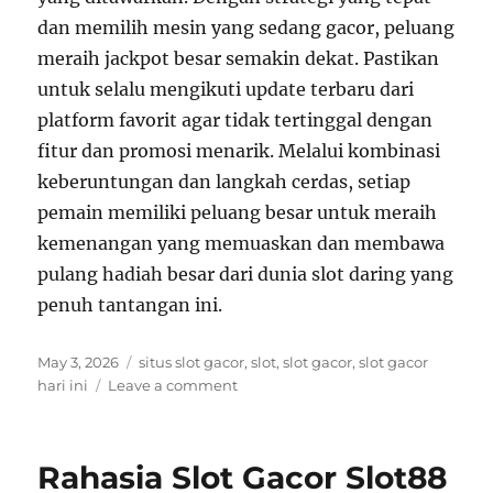
dan memilih mesin yang sedang gacor, peluang
meraih jackpot besar semakin dekat. Pastikan
untuk selalu mengikuti update terbaru dari
platform favorit agar tidak tertinggal dengan
fitur dan promosi menarik. Melalui kombinasi
keberuntungan dan langkah cerdas, setiap
pemain memiliki peluang besar untuk meraih
kemenangan yang memuaskan dan membawa
pulang hadiah besar dari dunia slot daring yang
penuh tantangan ini.
Posted
Tags
May 3, 2026
situs slot gacor
,
slot
,
slot gacor
,
slot gacor
on
on
hari ini
Leave a comment
Tingkatkan
Kemenangan
Anda
Rahasia Slot Gacor Slot88
dengan