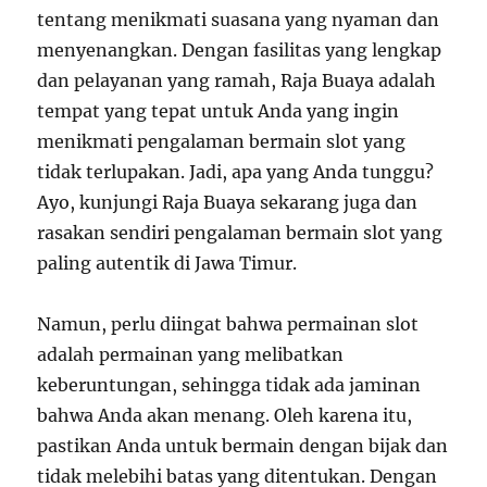
tentang menikmati suasana yang nyaman dan
menyenangkan. Dengan fasilitas yang lengkap
dan pelayanan yang ramah, Raja Buaya adalah
tempat yang tepat untuk Anda yang ingin
menikmati pengalaman bermain slot yang
tidak terlupakan. Jadi, apa yang Anda tunggu?
Ayo, kunjungi Raja Buaya sekarang juga dan
rasakan sendiri pengalaman bermain slot yang
paling autentik di Jawa Timur.
Namun, perlu diingat bahwa permainan slot
adalah permainan yang melibatkan
keberuntungan, sehingga tidak ada jaminan
bahwa Anda akan menang. Oleh karena itu,
pastikan Anda untuk bermain dengan bijak dan
tidak melebihi batas yang ditentukan. Dengan