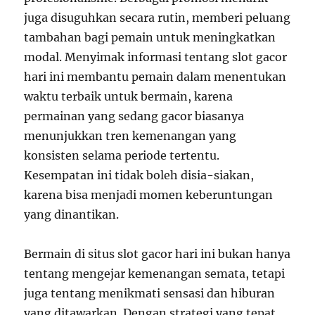
juga disuguhkan secara rutin, memberi peluang
tambahan bagi pemain untuk meningkatkan
modal. Menyimak informasi tentang slot gacor
hari ini membantu pemain dalam menentukan
waktu terbaik untuk bermain, karena
permainan yang sedang gacor biasanya
menunjukkan tren kemenangan yang
konsisten selama periode tertentu.
Kesempatan ini tidak boleh disia-siakan,
karena bisa menjadi momen keberuntungan
yang dinantikan.
Bermain di situs slot gacor hari ini bukan hanya
tentang mengejar kemenangan semata, tetapi
juga tentang menikmati sensasi dan hiburan
yang ditawarkan. Dengan strategi yang tepat