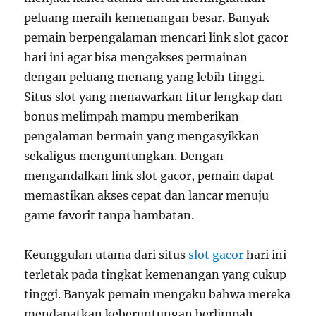
peluang meraih kemenangan besar. Banyak
pemain berpengalaman mencari link slot gacor
hari ini agar bisa mengakses permainan
dengan peluang menang yang lebih tinggi.
Situs slot yang menawarkan fitur lengkap dan
bonus melimpah mampu memberikan
pengalaman bermain yang mengasyikkan
sekaligus menguntungkan. Dengan
mengandalkan link slot gacor, pemain dapat
memastikan akses cepat dan lancar menuju
game favorit tanpa hambatan.
Keunggulan utama dari situs
slot gacor
hari ini
terletak pada tingkat kemenangan yang cukup
tinggi. Banyak pemain mengaku bahwa mereka
mendapatkan keberuntungan berlimpah