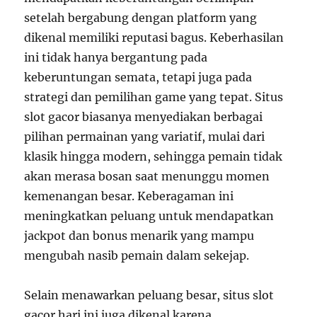
setelah bergabung dengan platform yang
dikenal memiliki reputasi bagus. Keberhasilan
ini tidak hanya bergantung pada
keberuntungan semata, tetapi juga pada
strategi dan pemilihan game yang tepat. Situs
slot gacor biasanya menyediakan berbagai
pilihan permainan yang variatif, mulai dari
klasik hingga modern, sehingga pemain tidak
akan merasa bosan saat menunggu momen
kemenangan besar. Keberagaman ini
meningkatkan peluang untuk mendapatkan
jackpot dan bonus menarik yang mampu
mengubah nasib pemain dalam sekejap.
Selain menawarkan peluang besar, situs slot
gacor hari ini juga dikenal karena