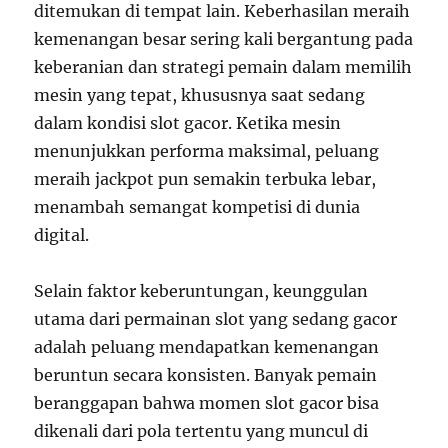
ditemukan di tempat lain. Keberhasilan meraih
kemenangan besar sering kali bergantung pada
keberanian dan strategi pemain dalam memilih
mesin yang tepat, khususnya saat sedang
dalam kondisi slot gacor. Ketika mesin
menunjukkan performa maksimal, peluang
meraih jackpot pun semakin terbuka lebar,
menambah semangat kompetisi di dunia
digital.
Selain faktor keberuntungan, keunggulan
utama dari permainan slot yang sedang gacor
adalah peluang mendapatkan kemenangan
beruntun secara konsisten. Banyak pemain
beranggapan bahwa momen slot gacor bisa
dikenali dari pola tertentu yang muncul di