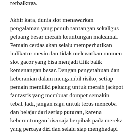
terbaiknya.
Akhir kata, dunia slot menawarkan
pengalaman yang penuh tantangan sekaligus
peluang besar meraih keuntungan maksimal.
Pemain cerdas akan selalu memperhatikan
indikator mesin dan tidak melewatkan momen
slot gacor yang bisa menjadi titik balik
kemenangan besar. Dengan pengetahuan dan
keberanian dalam mengambil risiko, setiap
pemain memiliki peluang untuk meraih jackpot
fantastis yang membuat dompet semakin
tebal. Jadi, jangan ragu untuk terus mencoba
dan belajar dari setiap putaran, karena
keberuntungan bisa saja berpihak pada mereka
yang percaya diri dan selalu siap menghadapi