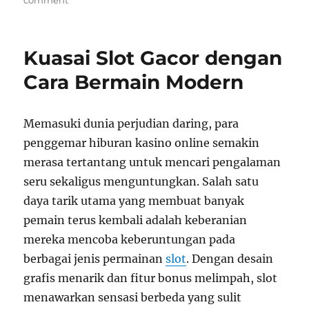
comment
Bongkar
Teknik
Slot
Kuasai Slot Gacor dengan
Gacor
yang
Cara Bermain Modern
Lebih
Menguntungkan
Memasuki dunia perjudian daring, para
penggemar hiburan kasino online semakin
merasa tertantang untuk mencari pengalaman
seru sekaligus menguntungkan. Salah satu
daya tarik utama yang membuat banyak
pemain terus kembali adalah keberanian
mereka mencoba keberuntungan pada
berbagai jenis permainan
slot
. Dengan desain
grafis menarik dan fitur bonus melimpah, slot
menawarkan sensasi berbeda yang sulit