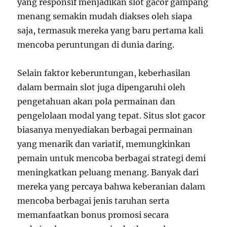
yang responsif menjadikan slot gacor gampang
menang semakin mudah diakses oleh siapa
saja, termasuk mereka yang baru pertama kali
mencoba peruntungan di dunia daring.
Selain faktor keberuntungan, keberhasilan
dalam bermain slot juga dipengaruhi oleh
pengetahuan akan pola permainan dan
pengelolaan modal yang tepat. Situs slot gacor
biasanya menyediakan berbagai permainan
yang menarik dan variatif, memungkinkan
pemain untuk mencoba berbagai strategi demi
meningkatkan peluang menang. Banyak dari
mereka yang percaya bahwa keberanian dalam
mencoba berbagai jenis taruhan serta
memanfaatkan bonus promosi secara