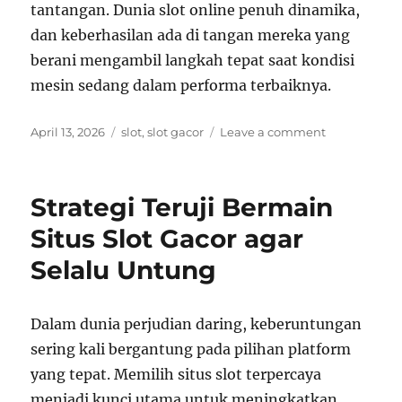
tantangan. Dunia slot online penuh dinamika,
dan keberhasilan ada di tangan mereka yang
berani mengambil langkah tepat saat kondisi
mesin sedang dalam performa terbaiknya.
Posted
Tags
on
April 13, 2026
slot
,
slot gacor
Leave a comment
on
Kuasai
Slot
Gacor
Strategi Teruji Bermain
dengan
Cara
Situs Slot Gacor agar
Bermain
Selalu Untung
Modern
Dalam dunia perjudian daring, keberuntungan
sering kali bergantung pada pilihan platform
yang tepat. Memilih situs slot terpercaya
menjadi kunci utama untuk meningkatkan