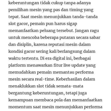
keberuntungan tidak cukup tanpa adanya
pemilihan mesin yang pas dan timing yang
tepat. Saat mesin menunjukkan tanda-tanda
slot gacor, pemain pun harus sigap
memanfaatkan peluang tersebut. Jangan ragu
untuk mencoba beberapa putaran secara sabar
dan disiplin, karena reputasi mesin dalam
kondisi gacor sering kali berlangsung dalam
waktu tertentu. Di era digital ini, berbagai
platform menawarkan fitur live update yang
memudahkan pemain memantau performa
mesin secara real-time. Keberhasilan dalam
menaklukkan slot tidak semata-mata
bergantung keberuntungan, tetapi juga
kemampuan membaca pola dan memanfaatkan
momentum saat mesin menunjukkan performa