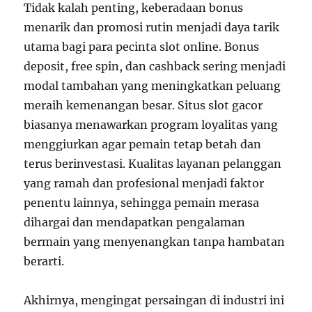
Tidak kalah penting, keberadaan bonus
menarik dan promosi rutin menjadi daya tarik
utama bagi para pecinta slot online. Bonus
deposit, free spin, dan cashback sering menjadi
modal tambahan yang meningkatkan peluang
meraih kemenangan besar. Situs slot gacor
biasanya menawarkan program loyalitas yang
menggiurkan agar pemain tetap betah dan
terus berinvestasi. Kualitas layanan pelanggan
yang ramah dan profesional menjadi faktor
penentu lainnya, sehingga pemain merasa
dihargai dan mendapatkan pengalaman
bermain yang menyenangkan tanpa hambatan
berarti.
Akhirnya, mengingat persaingan di industri ini