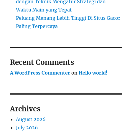
dengan Teknik Mengatur Strategi dan
Waktu Main yang Tepat
Peluang Menang Lebih Tinggi Di Situs Gacor
Paling Terpercaya
Recent Comments
A WordPress Commenter
on
Hello world!
Archives
August 2026
July 2026