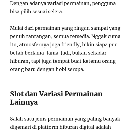
Dengan adanya variasi permainan, pengguna
bisa pilih sesuai selera.
Mulai dari permainan yang ringan sampai yang
penuh tantangan, semua tersedia. Nggak cuma
itu, atmosfernya juga friendly, bikin siapa pun
betah berlama-lama. Jadi, bukan sekadar
hiburan, tapi juga tempat buat ketemu orang-
orang baru dengan hobi serupa.
Slot dan Variasi Permainan
Lainnya
Salah satu jenis permainan yang paling banyak
digemari di platform hiburan digital adalah