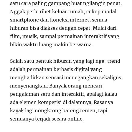
satu cara paling gampang buat ngilangin penat.
Nggak perlu ribet keluar rumah, cukup modal
smartphone dan koneksi internet, semua
hiburan bisa diakses dengan cepat. Mulai dari
film, musik, sampai permainan interaktif yang
bikin waktu luang makin berwarna.
Salah satu bentuk hiburan yang lagi nge-trend
adalah permainan berbasis digital yang
menghadirkan sensasi menegangkan sekaligus
menyenangkan. Banyak orang mencari
pengalaman seru dan interaktif, apalagi kalau
ada elemen kompetisi di dalamnya. Rasanya
kayak lagi nongkrong bareng temen, tapi
semuanya terjadi secara online.