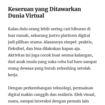
Keseruan yang Ditawarkan
Dunia Virtual
Kalau dulu orang lebih sering cari hiburan di
luar rumah, sekarang justru platform digital
jadi pilihan utama. Alasannya simpel: praktis,
fleksibel, dan bisa dilakukan kapan aja.
Aktivitas ini juga cocok buat semua kalangan,
dari anak muda yang suka coba hal baru sampai
orang dewasa yang butuh refreshing setelah
kerja.
Dengan perkembangan teknologi, permainan
digital makin canggih dan realistis. Efek visual,
suara, sampai interaksi dengan pemain lain