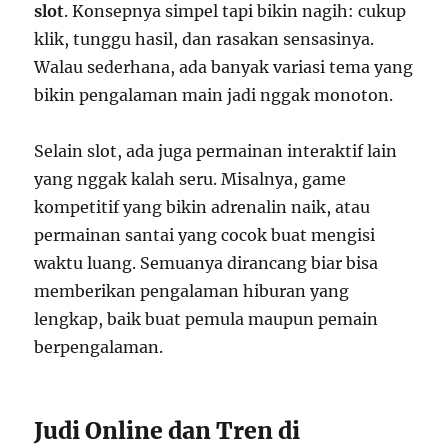
slot
. Konsepnya simpel tapi bikin nagih: cukup
klik, tunggu hasil, dan rasakan sensasinya.
Walau sederhana, ada banyak variasi tema yang
bikin pengalaman main jadi nggak monoton.
Selain slot, ada juga permainan interaktif lain
yang nggak kalah seru. Misalnya, game
kompetitif yang bikin adrenalin naik, atau
permainan santai yang cocok buat mengisi
waktu luang. Semuanya dirancang biar bisa
memberikan pengalaman hiburan yang
lengkap, baik buat pemula maupun pemain
berpengalaman.
Judi Online dan Tren di