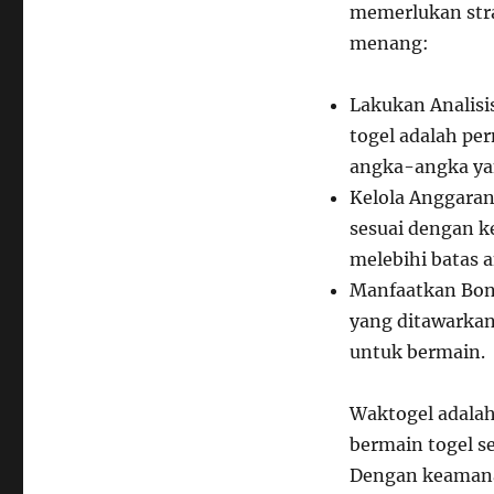
memerlukan stra
menang:
Lakukan Analisi
togel adalah pe
angka-angka ya
Kelola Anggaran
sesuai dengan 
melebihi batas 
Manfaatkan Bon
yang ditawarkan
untuk bermain.
Waktogel adalah
bermain togel s
Dengan keamanan