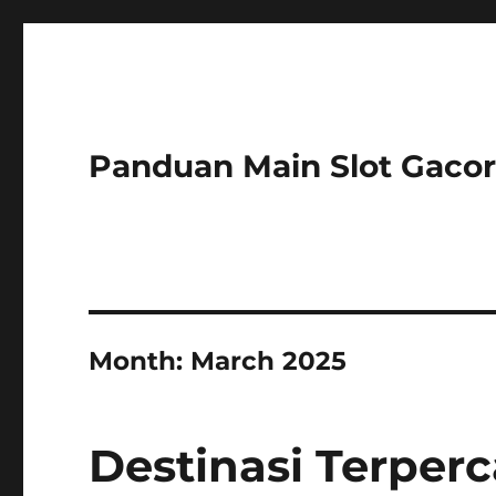
Panduan Main Slot Gaco
Month:
March 2025
Destinasi Terper