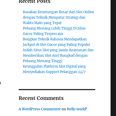
Recent Posts
Rasakan Keuntungan Besar dari Slot Online
dengan Teknik Mengatur Strategi dan
Waktu Main yang Tepat
Peluang Menang Lebih Tinggi Di Situs
Gacor Paling Terpercaya
Bongkar Teknik Rahasia Mendapatkan
Jackpot di Slot Gacor yang Paling Populer
Inilah Situs Slot yang Jamin Keamanan dan
Memberikan Slot Anti Rungkad dengan
Peluang Menang Tinggi
Keunggulan Platform Slot Digital yang
Menyediakan Support Pelanggan 24/7
n
Recent Comments
A WordPress Commenter
on
Hello world!