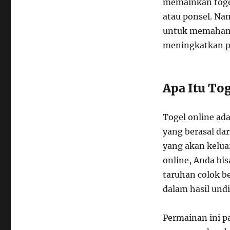
memainkan toge
Dunia
atau ponsel. Na
Togel
Online:
untuk memahami 
Panduan
meningkatkan p
Lengkap
dan
Tips
Sukses
Apa Itu To
Bermain
Togel online ada
yang berasal da
yang akan keluar
online, Anda bis
taruhan colok b
dalam hasil undi
Permainan ini p