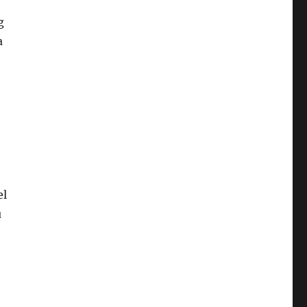
g
a
el
u