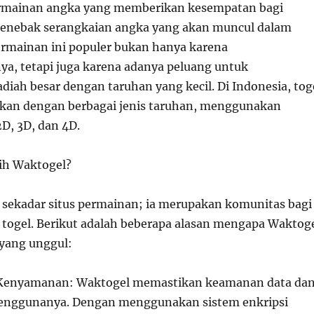
ermainan angka yang memberikan kesempatan bagi
menebak serangkaian angka yang akan muncul dalam
ermainan ini populer bukan hanya karena
a, tetapi juga karena adanya peluang untuk
iah besar dengan taruhan yang kecil. Di Indonesia, tog
kan dengan berbagai jenis taruhan, menggunakan
D, 3D, dan 4D.
h Waktogel?
sekadar situs permainan; ia merupakan komunitas bagi
togel. Berikut adalah beberapa alasan mengapa Waktog
 yang unggul:
Kenyamanan: Waktogel memastikan keamanan data da
 penggunanya. Dengan menggunakan sistem enkripsi