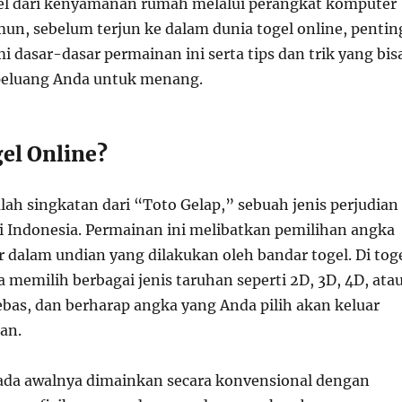
l dari kenyamanan rumah melalui perangkat komputer
mun, sebelum terjun ke dalam dunia togel online, pentin
dasar-dasar permainan ini serta tips dan trik yang bis
eluang Anda untuk menang.
gel Online?
lah singkatan dari “Toto Gelap,” sebuah jenis perjudian
ri Indonesia. Permainan ini melibatkan pemilihan angka
 dalam undian yang dilakukan oleh bandar togel. Di tog
a memilih berbagai jenis taruhan seperti 2D, 3D, 4D, ata
ebas, dan berharap angka yang Anda pilih akan keluar
an.
ada awalnya dimainkan secara konvensional dengan