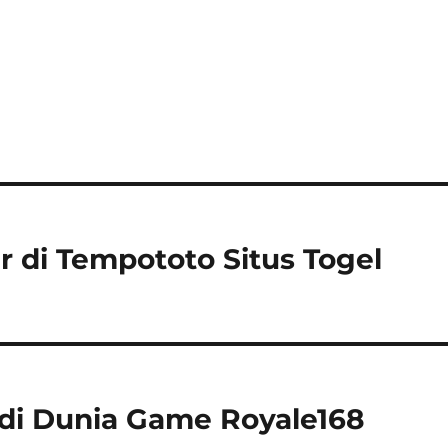
r di Tempototo Situs Togel
di Dunia Game Royale168