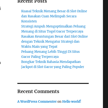
Recent Posts
i
Kuasai Teknik Menang Besar di Slot Online
dan Rasakan Cuan Melimpah Secara
Konsisten
Strategi Ampuh Mengoptimalkan Peluang
Menang di Situs Togel Gacor Terpercaya
Rasakan Keuntungan Besar dari Slot Online
dengan Teknik Mengatur Strategi dan
Waktu Main yang Tepat
Peluang Menang Lebih Tinggi Di Situs
Gacor Paling Terpercaya
Bongkar Teknik Rahasia Mendapatkan
h
Jackpot di Slot Gacor yang Paling Populer
Recent Comments
A WordPress Commenter
on
Hello world!