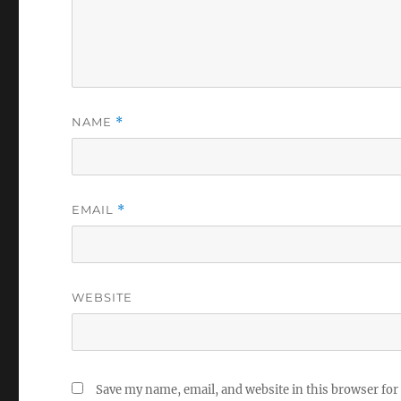
NAME
*
EMAIL
*
WEBSITE
Save my name, email, and website in this browser for