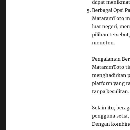
dapat menikmati
Berbagai Opsi P
MataramToto men
luar negeri, me
pilihan tersebu
monoton.
Pengalaman Be
MataramToto tid
menghadirkan p
platform yang r
tanpa kesulitan.
Selain itu, ber
pengguna setia
Dengan kombina