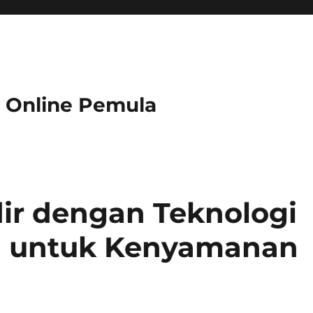
r Online Pemula
ir dengan Teknologi
i untuk Kenyamanan