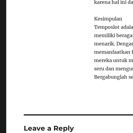
karena hal ini d
Kesimpulan
Temposlot adala
memiliki berag
menarik. Denga
memanfaatkan fi
mereka untuk me
seru dan mengun
Bergabunglah se
Leave a Reply