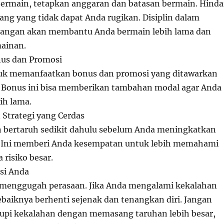
ermain, tetapkan anggaran dan batasan bermain. Hinda
g yang tidak dapat Anda rugikan. Disiplin dalam
uangan akan membantu Anda bermain lebih lama dan
ainan.
us dan Promosi
tuk memanfaatkan bonus dan promosi yang ditawarkan
 Bonus ini bisa memberikan tambahan modal agar Anda
ih lama.
Strategi yang Cerdas
 bertaruh sedikit dahulu sebelum Anda meningkatkan
. Ini memberi Anda kesempatan untuk lebih memahami
risiko besar.
si Anda
 menggugah perasaan. Jika Anda mengalami kekalahan
ebaiknya berhenti sejenak dan tenangkan diri. Jangan
upi kekalahan dengan memasang taruhan lebih besar,