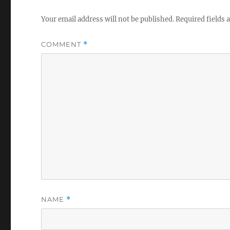
Your email address will not be published.
Required fields
COMMENT
*
NAME
*