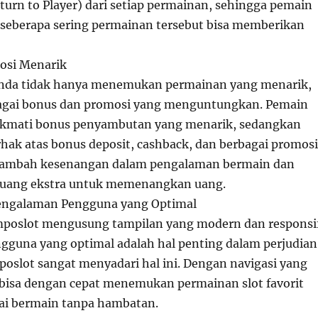
turn to Player) dari setiap permainan, sehingga pemain
seberapa sering permainan tersebut bisa memberikan
osi Menarik
Anda tidak hanya menemukan permainan yang menarik,
bagai bonus dan promosi yang menguntungkan. Pemain
ikmati bonus penyambutan yang menarik, sedangkan
rhak atas bonus deposit, cashback, dan berbagai promosi
enambah kesenangan dalam pengalaman bermain dan
uang ekstra untuk memenangkan uang.
engalaman Pengguna yang Optimal
mposlot mengusung tampilan yang modern dan responsif
guna yang optimal adalah hal penting dalam perjudian
poslot sangat menyadari hal ini. Dengan navigasi yang
isa dengan cepat menemukan permainan slot favorit
ai bermain tanpa hambatan.