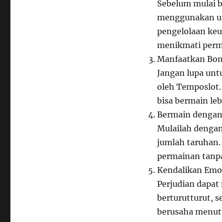
Sebelum mulai b
menggunakan uan
pengelolaan ke
menikmati perm
Manfaatkan Bon
Jangan lupa un
oleh Temposlot.
bisa bermain leb
Bermain dengan 
Mulailah dengan
jumlah taruhan
permainan tanpa 
Kendalikan Emo
Perjudian dapat
berturutturut, s
berusaha menut