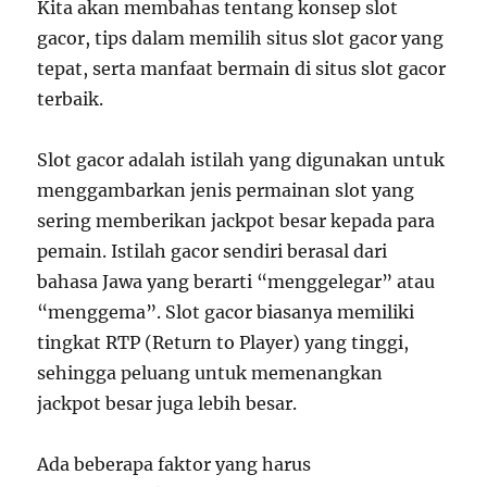
Kita akan membahas tentang konsep slot
gacor, tips dalam memilih situs slot gacor yang
tepat, serta manfaat bermain di situs slot gacor
terbaik.
Slot gacor adalah istilah yang digunakan untuk
menggambarkan jenis permainan slot yang
sering memberikan jackpot besar kepada para
pemain. Istilah gacor sendiri berasal dari
bahasa Jawa yang berarti “menggelegar” atau
“menggema”. Slot gacor biasanya memiliki
tingkat RTP (Return to Player) yang tinggi,
sehingga peluang untuk memenangkan
jackpot besar juga lebih besar.
Ada beberapa faktor yang harus