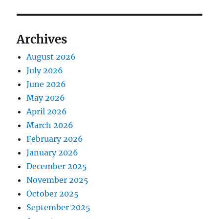
Archives
August 2026
July 2026
June 2026
May 2026
April 2026
March 2026
February 2026
January 2026
December 2025
November 2025
October 2025
September 2025