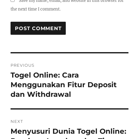
Save my name, email, and website in this browser for
the next time I comment.
Post
PREVIOUS
navigation
Togel Online: Cara
Previous
post:
Menggunakan Fitur Deposit
dan Withdrawal
NEXT
Menyusuri Dunia Togel Online:
Next