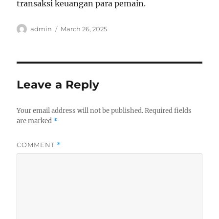
transaksi keuangan para pemain.
Author
Posted
admin
March 26, 2025
on
Leave a Reply
Your email address will not be published.
Required fields
are marked
*
COMMENT
*