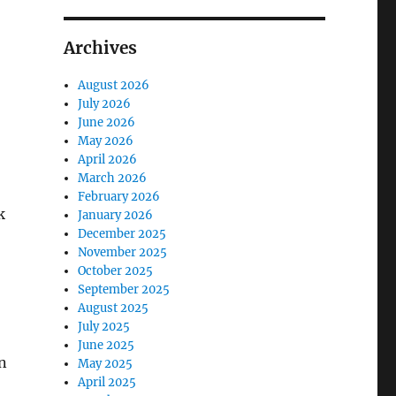
Archives
August 2026
July 2026
June 2026
May 2026
April 2026
March 2026
February 2026
k
January 2026
December 2025
November 2025
October 2025
September 2025
August 2025
July 2025
June 2025
n
May 2025
April 2025