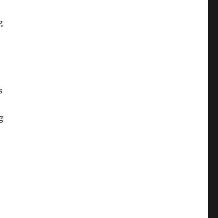
g
s
g