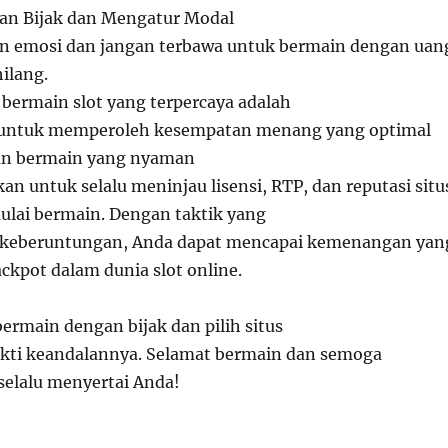
an Bijak dan Mengatur Modal
an emosi dan jangan terbawa untuk bermain dengan uan
hilang.
bermain slot yang terpercaya adalah
l untuk memperoleh kesempatan menang yang optimal
an bermain yang nyaman
an untuk selalu meninjau lisensi, RTP, dan reputasi situ
lai bermain. Dengan taktik yang
it keberuntungan, Anda dapat mencapai kemenangan yan
ackpot dalam dunia slot online.
ermain dengan bijak dan pilih situs
ukti keandalannya. Selamat bermain dan semoga
elalu menyertai Anda!