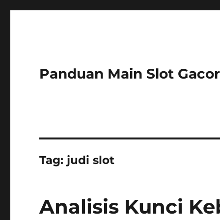
Panduan Main Slot Gaco
Tag:
judi slot
Analisis Kunci Ke