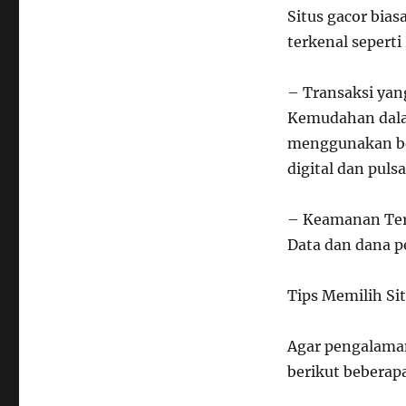
Situs gacor bia
terkenal seperti
– Transaksi ya
Kemudahan dala
menggunakan be
digital dan pulsa
– Keamanan Te
Data dan dana 
Tips Memilih Si
Agar pengalama
berikut beberapa