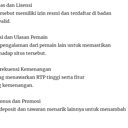
tas dan Lisensi
ersebut memiliki izin resmi dan terdaftar di badan
alid.
asi dan Ulasan Pemain
 pengalaman dari pemain lain untuk memastikan
adap situs tersebut.
 Frekuensi Kemenangan
ang menawarkan RTP tinggi serta fitur
g kemenangan.
Bonus dan Promosi
deposit dan tawaran menarik lainnya untuk menambah