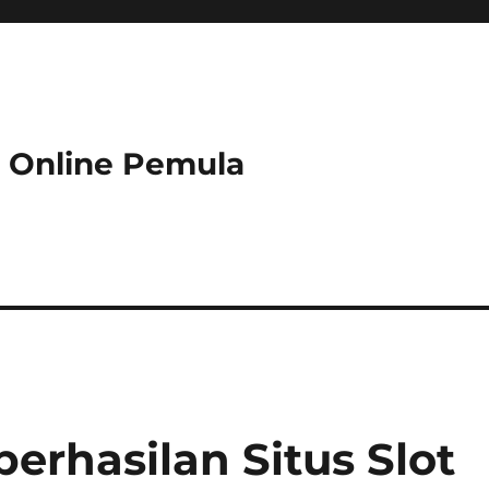
r Online Pemula
berhasilan Situs Slot