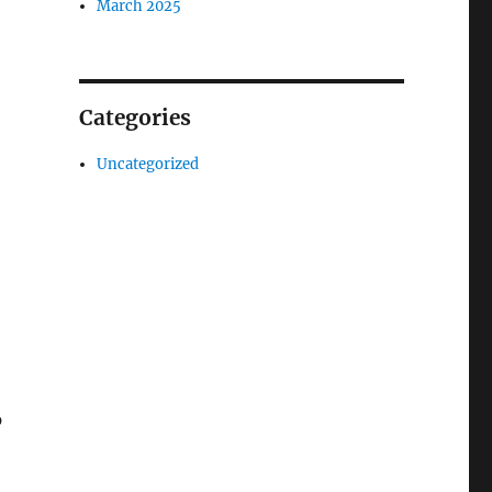
March 2025
Categories
Uncategorized
p