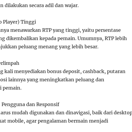
 dilakukan secara adil dan wajar.
o Player) Tinggi
sanya menawarkan RTP yang tinggi, yaitu persentase
g dikembalikan kepada pemain. Umumnya, RTP lebih
jukkan peluang menang yang lebih besar.
Berlimpah
ng kali menyediakan bonus deposit, cashback, putaran
mosi lainnya yang meningkatkan peluang dan
i pemain.
 Pengguna dan Responsif
harus mudah digunakan dan dinavigasi, baik dari deskto
at mobile, agar pengalaman bermain menjadi