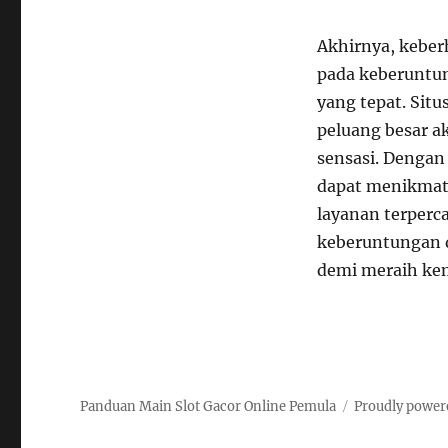
Akhirnya, keber
pada keberuntun
yang tepat. Sit
peluang besar 
sensasi. Dengan
dapat menikmat
layanan terperca
keberuntungan d
demi meraih ke
Panduan Main Slot Gacor Online Pemula
Proudly power