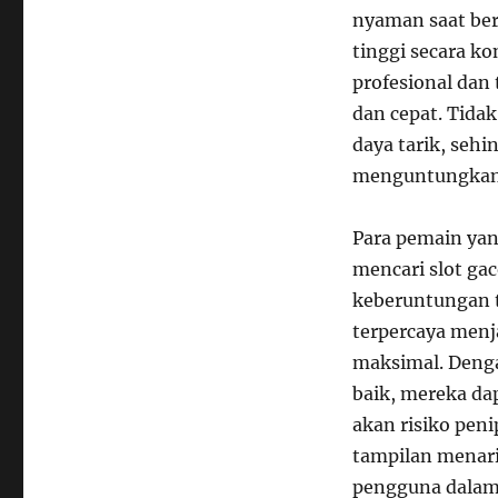
nyaman saat be
tinggi secara ko
profesional dan
dan cepat. Tida
daya tarik, se
menguntungkan
Para pemain yan
mencari slot gac
keberuntungan t
terpercaya menja
maksimal. Denga
baik, mereka da
akan risiko penip
tampilan menari
pengguna dalam 