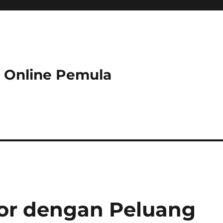
r Online Pemula
cor dengan Peluang