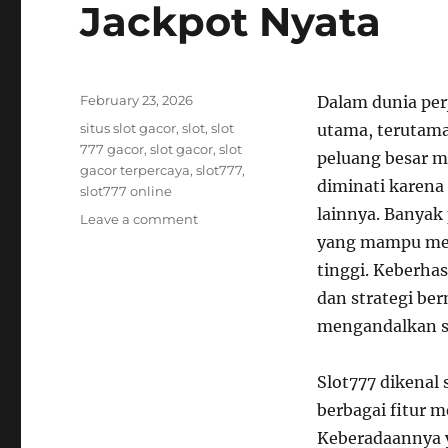
Jackpot Nyata
Posted
February 23, 2026
Dalam dunia per
on
Tags
situs slot gacor
,
slot
,
slot
utama, terutam
777 gacor
,
slot gacor
,
slot
peluang besar m
gacor terpercaya
,
slot777
,
diminati karen
slot777 online
lainnya. Banyak
on
Leave a comment
Situs
yang mampu mem
Slot777
tinggi. Keberhas
Gacor
dan strategi ber
dengan
Peluang
mengandalkan sl
Jackpot
Nyata
Slot777 dikenal
berbagai fitur 
Keberadaannya 