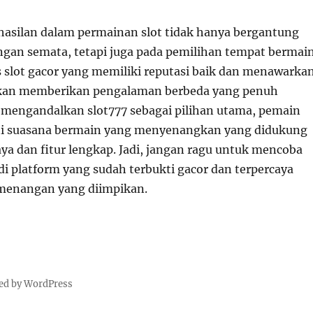
hasilan dalam permainan slot tidak hanya bergantung
gan semata, tetapi juga pada pemilihan tempat bermai
us slot gacor yang memiliki reputasi baik dan menawarka
akan memberikan pengalaman berbeda yang penuh
 mengandalkan slot777 sebagai pilihan utama, pemain
i suasana bermain yang menyenangkan yang didukung
ya dan fitur lengkap. Jadi, jangan ragu untuk mencoba
i platform yang sudah terbukti gacor dan terpercaya
menangan yang diimpikan.
ed by WordPress