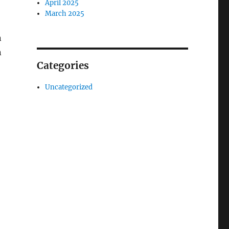
April 2025
March 2025
n
n
Categories
Uncategorized