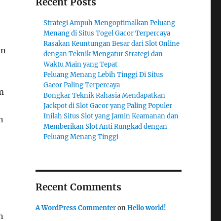
Recent Posts
Strategi Ampuh Mengoptimalkan Peluang
Menang di Situs Togel Gacor Terpercaya
Rasakan Keuntungan Besar dari Slot Online
an
dengan Teknik Mengatur Strategi dan
Waktu Main yang Tepat
Peluang Menang Lebih Tinggi Di Situs
Gacor Paling Terpercaya
m
Bongkar Teknik Rahasia Mendapatkan
Jackpot di Slot Gacor yang Paling Populer
Inilah Situs Slot yang Jamin Keamanan dan
n
Memberikan Slot Anti Rungkad dengan
Peluang Menang Tinggi
Recent Comments
A WordPress Commenter
on
Hello world!
n