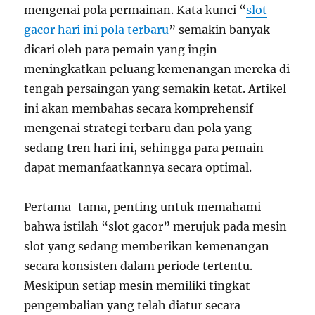
mengenai pola permainan. Kata kunci “
slot
gacor hari ini pola terbaru
” semakin banyak
dicari oleh para pemain yang ingin
meningkatkan peluang kemenangan mereka di
tengah persaingan yang semakin ketat. Artikel
ini akan membahas secara komprehensif
mengenai strategi terbaru dan pola yang
sedang tren hari ini, sehingga para pemain
dapat memanfaatkannya secara optimal.
Pertama-tama, penting untuk memahami
bahwa istilah “slot gacor” merujuk pada mesin
slot yang sedang memberikan kemenangan
secara konsisten dalam periode tertentu.
Meskipun setiap mesin memiliki tingkat
pengembalian yang telah diatur secara