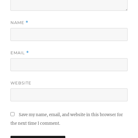
NAME
*
EMAIL
*
WEBSITE
Save my name, email, and website in this browser for
the next time I comment.