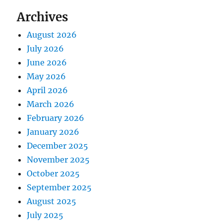
Archives
August 2026
July 2026
June 2026
May 2026
April 2026
March 2026
February 2026
January 2026
December 2025
November 2025
October 2025
September 2025
August 2025
July 2025