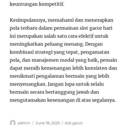
keuntungan kompetitif.
Kesimpulannya, memahami dan menerapkan
pola terbaru dalam permainan slot gacor hari
ini merupakan salah satu cara efektif untuk
meningkatkan peluang menang. Dengan
kombinasi strategi yang tepat, pengamatan
pola, dan manajemen modal yang baik, pemain
dapat meraih kemenangan lebih konsisten dan
menikmati pengalaman bermain yang lebih
menyenangkan. Jangan lupa untuk selalu
bermain secara bertanggung jawab dan
mengutamakan kesenangan di atas segalanya.
Author
Posted
Tags
admin
June 18, 2025
slot gacor