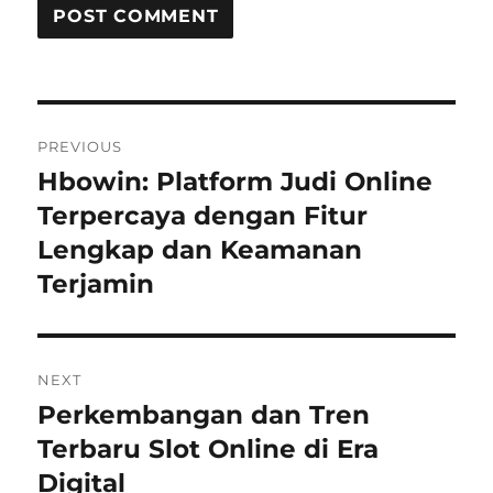
Post
PREVIOUS
navigation
Hbowin: Platform Judi Online
Previous
post:
Terpercaya dengan Fitur
Lengkap dan Keamanan
Terjamin
NEXT
Perkembangan dan Tren
Next
post:
Terbaru Slot Online di Era
Digital