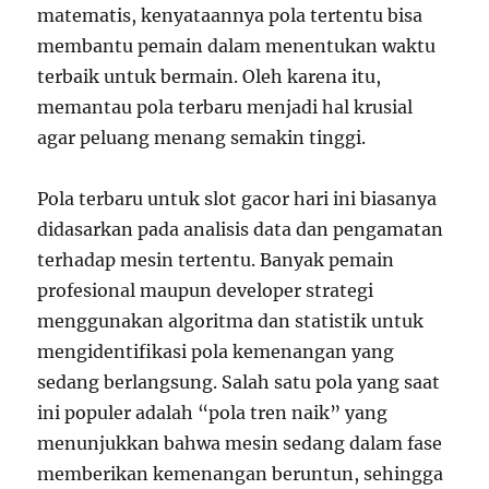
matematis, kenyataannya pola tertentu bisa
membantu pemain dalam menentukan waktu
terbaik untuk bermain. Oleh karena itu,
memantau pola terbaru menjadi hal krusial
agar peluang menang semakin tinggi.
Pola terbaru untuk slot gacor hari ini biasanya
didasarkan pada analisis data dan pengamatan
terhadap mesin tertentu. Banyak pemain
profesional maupun developer strategi
menggunakan algoritma dan statistik untuk
mengidentifikasi pola kemenangan yang
sedang berlangsung. Salah satu pola yang saat
ini populer adalah “pola tren naik” yang
menunjukkan bahwa mesin sedang dalam fase
memberikan kemenangan beruntun, sehingga