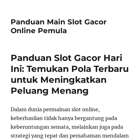
Panduan Main Slot Gacor
Online Pemula
Panduan Slot Gacor Hari
Ini: Temukan Pola Terbaru
untuk Meningkatkan
Peluang Menang
Dalam dunia permainan slot online,
keberhasilan tidak hanya bergantung pada
keberuntungan semata, melainkan juga pada
strategi yang tepat dan pemahaman mendalam