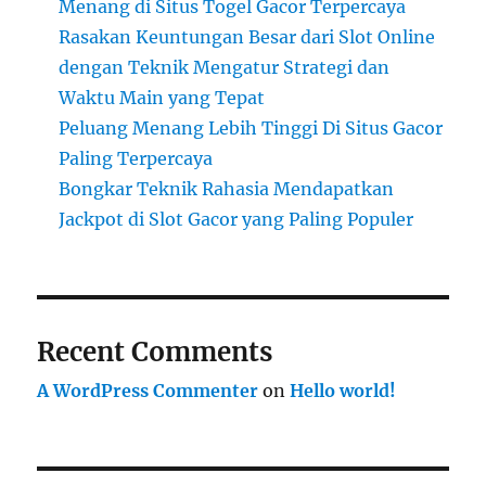
Menang di Situs Togel Gacor Terpercaya
Rasakan Keuntungan Besar dari Slot Online
dengan Teknik Mengatur Strategi dan
Waktu Main yang Tepat
Peluang Menang Lebih Tinggi Di Situs Gacor
Paling Terpercaya
Bongkar Teknik Rahasia Mendapatkan
Jackpot di Slot Gacor yang Paling Populer
Recent Comments
A WordPress Commenter
on
Hello world!