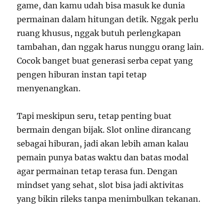
game, dan kamu udah bisa masuk ke dunia
permainan dalam hitungan detik. Nggak perlu
ruang khusus, nggak butuh perlengkapan
tambahan, dan nggak harus nunggu orang lain.
Cocok banget buat generasi serba cepat yang
pengen hiburan instan tapi tetap
menyenangkan.
Tapi meskipun seru, tetap penting buat
bermain dengan bijak. Slot online dirancang
sebagai hiburan, jadi akan lebih aman kalau
pemain punya batas waktu dan batas modal
agar permainan tetap terasa fun. Dengan
mindset yang sehat, slot bisa jadi aktivitas
yang bikin rileks tanpa menimbulkan tekanan.