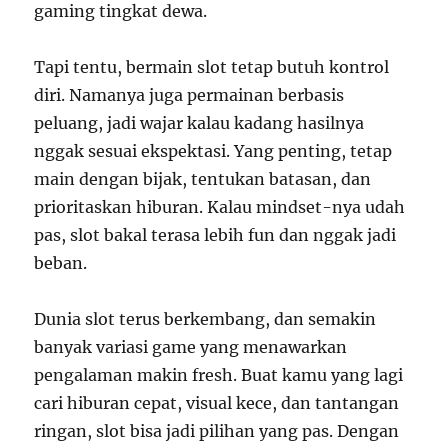
gaming tingkat dewa.
Tapi tentu, bermain slot tetap butuh kontrol
diri. Namanya juga permainan berbasis
peluang, jadi wajar kalau kadang hasilnya
nggak sesuai ekspektasi. Yang penting, tetap
main dengan bijak, tentukan batasan, dan
prioritaskan hiburan. Kalau mindset-nya udah
pas, slot bakal terasa lebih fun dan nggak jadi
beban.
Dunia slot terus berkembang, dan semakin
banyak variasi game yang menawarkan
pengalaman makin fresh. Buat kamu yang lagi
cari hiburan cepat, visual kece, dan tantangan
ringan, slot bisa jadi pilihan yang pas. Dengan