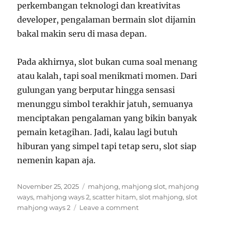
perkembangan teknologi dan kreativitas
developer, pengalaman bermain slot dijamin
bakal makin seru di masa depan.
Pada akhirnya, slot bukan cuma soal menang
atau kalah, tapi soal menikmati momen. Dari
gulungan yang berputar hingga sensasi
menunggu simbol terakhir jatuh, semuanya
menciptakan pengalaman yang bikin banyak
pemain ketagihan. Jadi, kalau lagi butuh
hiburan yang simpel tapi tetap seru, slot siap
nemenin kapan aja.
Posted
Tags
November 25, 2025
mahjong
,
mahjong slot
,
mahjong
on
ways
,
mahjong ways 2
,
scatter hitam
,
slot mahjong
,
slot
on
mahjong ways 2
Leave a comment
Pesona