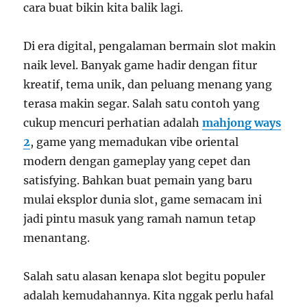
cara buat bikin kita balik lagi.
Di era digital, pengalaman bermain slot makin
naik level. Banyak game hadir dengan fitur
kreatif, tema unik, dan peluang menang yang
terasa makin segar. Salah satu contoh yang
cukup mencuri perhatian adalah
mahjong ways
2
, game yang memadukan vibe oriental
modern dengan gameplay yang cepet dan
satisfying. Bahkan buat pemain yang baru
mulai eksplor dunia slot, game semacam ini
jadi pintu masuk yang ramah namun tetap
menantang.
Salah satu alasan kenapa slot begitu populer
adalah kemudahannya. Kita nggak perlu hafal