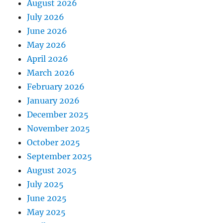
August 2026
July 2026
June 2026
May 2026
April 2026
March 2026
February 2026
January 2026
December 2025
November 2025
October 2025
September 2025
August 2025
July 2025
June 2025
May 2025