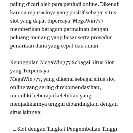
paling dicari oleh para penjudi online. Dikenali
karena reputasinya yang positif sebagai situs
slot yang dapat dipercaya, MegaWin777
memberikan beragam permainan dengan
peluang menang yang besar serta prosedur
penarikan dana yang cepat dan aman.
Keunggulan MegaWin777 Sebagai Situs Slot
yang Terpercaya
MegaWin777, yang dikenal sebagai situs slot
online yang sering direkomendasikan,
memiliki beberapa kelebihan yang
menjadikannya unggul dibandingkan dengan
situs lainnya:
Slot dengan Tingkat Pengembalian Tinggi