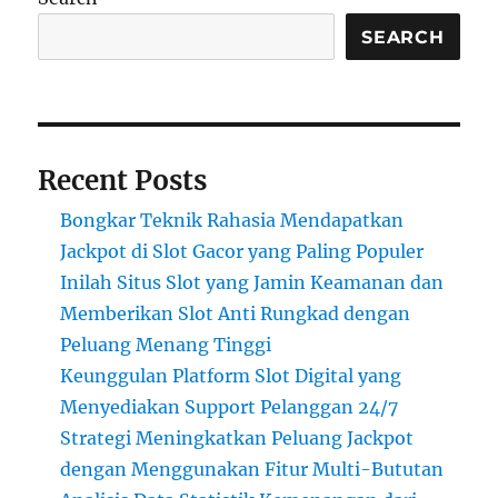
SEARCH
Recent Posts
Bongkar Teknik Rahasia Mendapatkan
Jackpot di Slot Gacor yang Paling Populer
Inilah Situs Slot yang Jamin Keamanan dan
Memberikan Slot Anti Rungkad dengan
Peluang Menang Tinggi
Keunggulan Platform Slot Digital yang
Menyediakan Support Pelanggan 24/7
Strategi Meningkatkan Peluang Jackpot
dengan Menggunakan Fitur Multi-Bututan