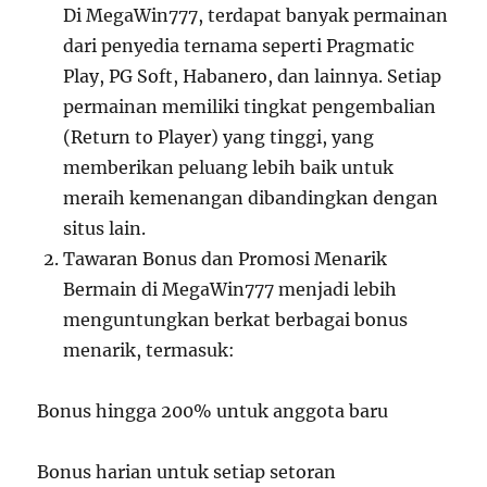
Di MegaWin777, terdapat banyak permainan
dari penyedia ternama seperti Pragmatic
Play, PG Soft, Habanero, dan lainnya. Setiap
permainan memiliki tingkat pengembalian
(Return to Player) yang tinggi, yang
memberikan peluang lebih baik untuk
meraih kemenangan dibandingkan dengan
situs lain.
Tawaran Bonus dan Promosi Menarik
Bermain di MegaWin777 menjadi lebih
menguntungkan berkat berbagai bonus
menarik, termasuk:
Bonus hingga 200% untuk anggota baru
Bonus harian untuk setiap setoran