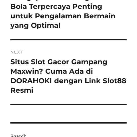
post:
Bola Terpercaya Penting
untuk Pengalaman Bermain
yang Optimal
NEXT
Situs Slot Gacor Gampang
Next
post:
Maxwin? Cuma Ada di
DORAHOKI dengan Link Slot88
Resmi
Search