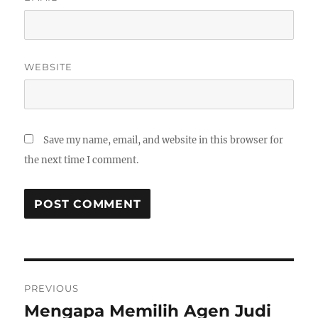
WEBSITE
Save my name, email, and website in this browser for
the next time I comment.
Post
PREVIOUS
navigation
Mengapa Memilih Agen Judi
Previous