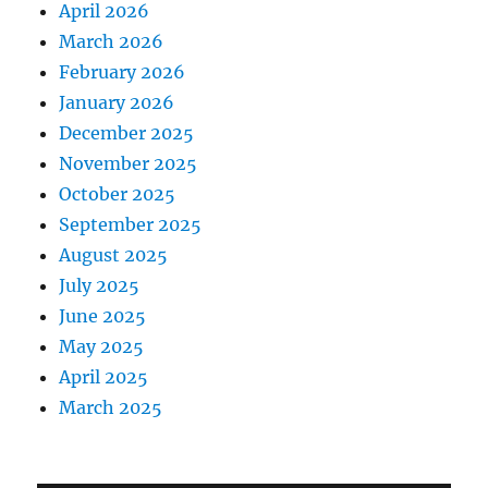
April 2026
March 2026
February 2026
January 2026
December 2025
November 2025
October 2025
September 2025
August 2025
July 2025
June 2025
May 2025
April 2025
March 2025