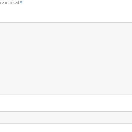
 are marked
*