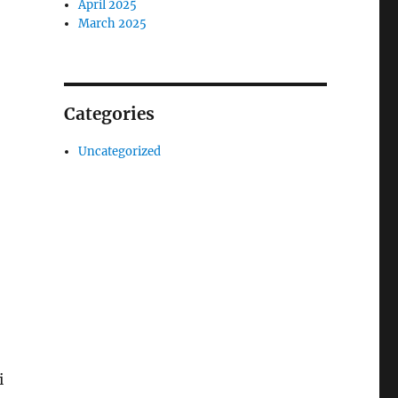
April 2025
March 2025
Categories
Uncategorized
-
i