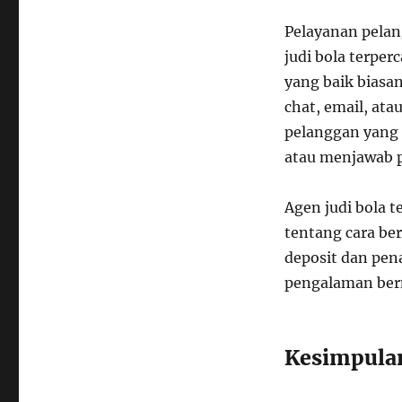
Pelayanan pela
judi bola terpe
yang baik biasa
chat, email, ata
pelanggan yang
atau menjawab p
Agen judi bola 
tentang cara be
deposit dan pen
pengalaman ber
Kesimpula