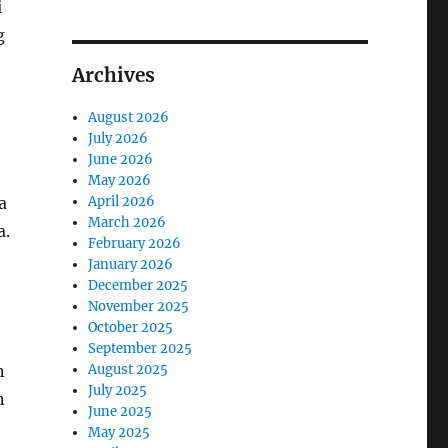
i
g
Archives
August 2026
July 2026
June 2026
May 2026
a
April 2026
March 2026
a.
February 2026
January 2026
December 2025
November 2025
October 2025
September 2025
n
August 2025
July 2025
n
June 2025
May 2025