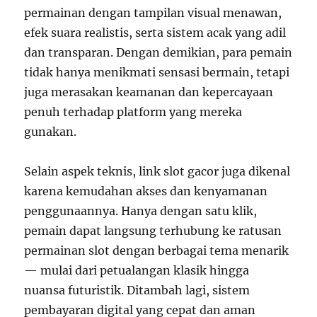
permainan dengan tampilan visual menawan,
efek suara realistis, serta sistem acak yang adil
dan transparan. Dengan demikian, para pemain
tidak hanya menikmati sensasi bermain, tetapi
juga merasakan keamanan dan kepercayaan
penuh terhadap platform yang mereka
gunakan.
Selain aspek teknis, link slot gacor juga dikenal
karena kemudahan akses dan kenyamanan
penggunaannya. Hanya dengan satu klik,
pemain dapat langsung terhubung ke ratusan
permainan slot dengan berbagai tema menarik
— mulai dari petualangan klasik hingga
nuansa futuristik. Ditambah lagi, sistem
pembayaran digital yang cepat dan aman