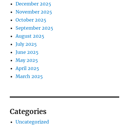
December 2025
November 2025
October 2025
September 2025
August 2025
July 2025
June 2025
May 2025
April 2025
March 2025
Categories
Uncategorized