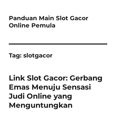
Panduan Main Slot Gacor
Online Pemula
Tag:
slotgacor
Link Slot Gacor: Gerbang
Emas Menuju Sensasi
Judi Online yang
Menguntungkan