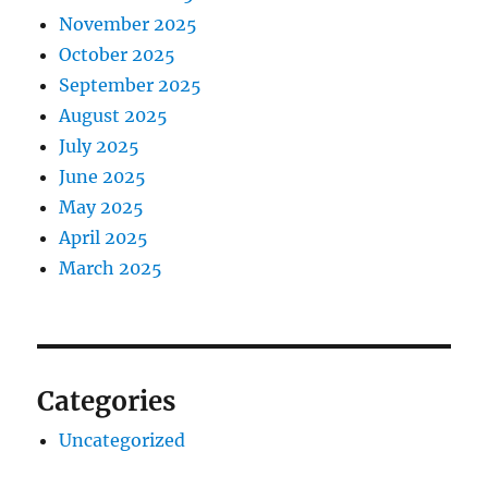
November 2025
October 2025
September 2025
August 2025
July 2025
June 2025
May 2025
April 2025
March 2025
Categories
Uncategorized