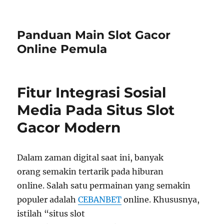
Panduan Main Slot Gacor
Online Pemula
Fitur Integrasi Sosial
Media Pada Situs Slot
Gacor Modern
Dalam zaman digital saat ini, banyak
orang semakin tertarik pada hiburan
online. Salah satu permainan yang semakin
populer adalah
CEBANBET
online. Khususnya,
istilah “situs slot