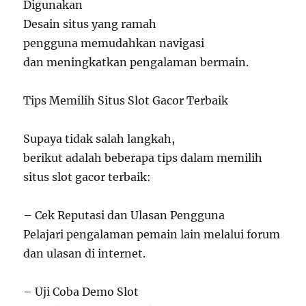
Digunakan
Desain situs yang ramah
pengguna memudahkan navigasi
dan meningkatkan pengalaman bermain.
Tips Memilih Situs Slot Gacor Terbaik
Supaya tidak salah langkah,
berikut adalah beberapa tips dalam memilih
situs slot gacor terbaik:
– Cek Reputasi dan Ulasan Pengguna
Pelajari pengalaman pemain lain melalui forum
dan ulasan di internet.
– Uji Coba Demo Slot