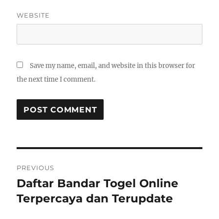
WEBSITE
Save my name, email, and website in this browser for
the next time I comment.
Post
PREVIOUS
navigation
Daftar Bandar Togel Online
Previous
post:
Terpercaya dan Terupdate