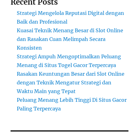
Recent Posts
Strategi Mengelola Reputasi Digital dengan
Baik dan Profesional
Kuasai Teknik Menang Besar di Slot Online
dan Rasakan Cuan Melimpah Secara
Konsisten
Strategi Ampuh Mengoptimalkan Peluang
Menang di Situs Togel Gacor Terpercaya
Rasakan Keuntungan Besar dari Slot Online
dengan Teknik Mengatur Strategi dan
Waktu Main yang Tepat
Peluang Menang Lebih Tinggi Di Situs Gacor
Paling Terpercaya