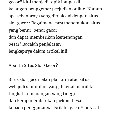
gacor” kini menjadi topik hangat di
kalangan penggemar perjudian online. Namun,
apa sebenarnya yang dimaksud dengan situs
slot gacor? Bagaimana cara menemukan situs
yang benar-benar gacor
dan dapat memberikan kemenangan
besar? Bacalah penjelasan
lengkapnya dalam artikel ini!
Apa Itu Situs Slot Gacor?
Situs slot gacor ialah platform atau situs
web judi slot online yang dikenal memiliki
tingkat kemenangan yang tinggi
dan kerap memberikan jackpot besar
kepada penggunanya. Istilah “gacor” berasal