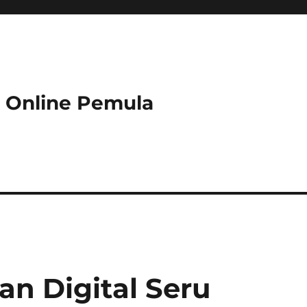
r Online Pemula
ran Digital Seru