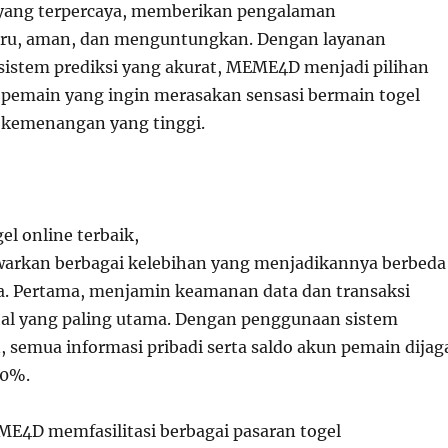
 yang terpercaya, memberikan pengalaman
eru, aman, dan menguntungkan. Dengan layanan
 sistem prediksi yang akurat, MEME4D menjadi pilihan
 pemain yang ingin merasakan sensasi bermain togel
 kemenangan yang tinggi.
gel online terbaik,
kan berbagai kelebihan yang menjadikannya berbeda
nya. Pertama, menjamin keamanan data dan transaksi
al yang paling utama. Dengan penggunaan sistem
, semua informasi pribadi serta saldo akun pemain dijag
00%.
E4D memfasilitasi berbagai pasaran togel