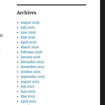
Archives
August 2026
July 2026
June 2026
ri
May 2026
April 2026
March 2026
n
February 2026
January 2026
December 2025
November 2025
October 2025
September 2025
August 2025
July 2025
June 2025
May 2025
April 2025