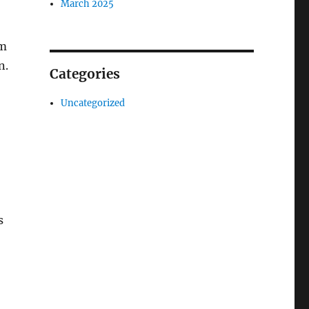
March 2025
am
n.
Categories
Uncategorized
s