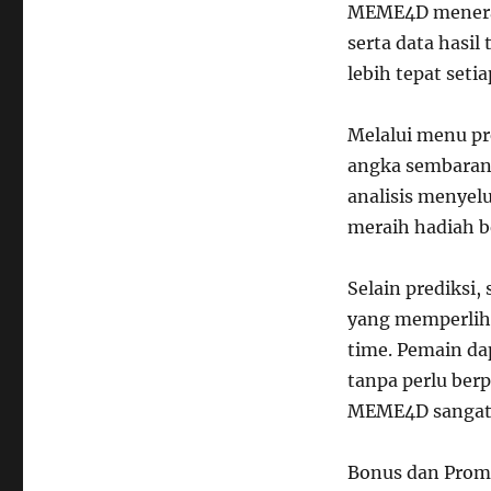
MEME4D menerapk
serta data hasil
lebih tepat setia
Melalui menu pr
angka sembaran
analisis menye
meraih hadiah be
Selain prediksi, 
yang memperliha
time. Pemain d
tanpa perlu berp
MEME4D sangat p
Bonus dan Pro