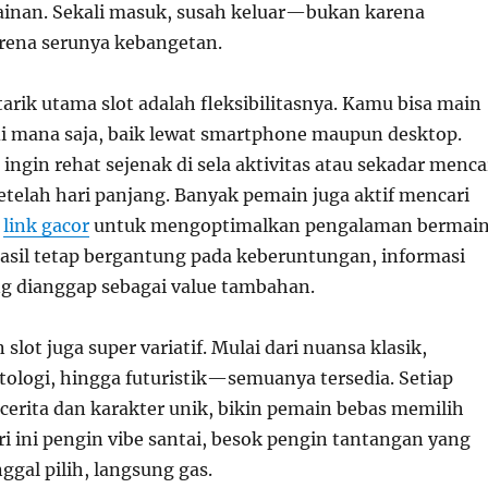
ainan. Sekali masuk, susah keluar—bukan karena
arena serunya kebangetan.
tarik utama slot adalah fleksibilitasnya. Kamu bisa main
di mana saja, baik lewat smartphone maupun desktop.
ingin rehat sejenak di sela aktivitas atau sekadar menca
etelah hari panjang. Banyak pemain juga aktif mencari
i
link gacor
untuk mengoptimalkan pengalaman bermai
asil tetap bergantung pada keberuntungan, informasi
ng dianggap sebagai value tambahan.
lot juga super variatif. Mulai dari nuansa klasik,
tologi, hingga futuristik—semuanya tersedia. Setiap
rita dan karakter unik, bikin pemain bebas memilih
i ini pengin vibe santai, besok pengin tantangan yang
nggal pilih, langsung gas.