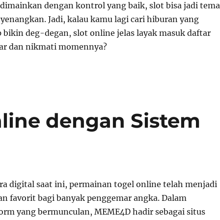
 dimainkan dengan kontrol yang baik, slot bisa jadi tem
yenangkan. Jadi, kalau kamu lagi cari hiburan yang
p bikin deg-degan, slot online jelas layak masuk daftar
utar dan nikmati momennya?
nline dengan Sistem
ra digital saat ini, permainan togel online telah menjadi
ran favorit bagi banyak penggemar angka. Dalam
orm yang bermunculan, MEME4D hadir sebagai situs