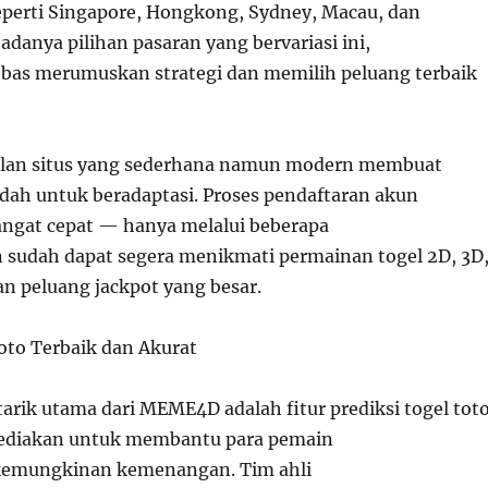
seperti Singapore, Hongkong, Sydney, Macau, dan
danya pilihan pasaran yang bervariasi ini,
bas merumuskan strategi dan memilih peluang terbaik
pilan situs yang sederhana namun modern membuat
ah untuk beradaptasi. Proses pendaftaran akun
ngat cepat — hanya melalui beberapa
 sudah dapat segera menikmati permainan togel 2D, 3D
n peluang jackpot yang besar.
Toto Terbaik dan Akurat
tarik utama dari MEME4D adalah fitur prediksi togel tot
isediakan untuk membantu para pemain
emungkinan kemenangan. Tim ahli