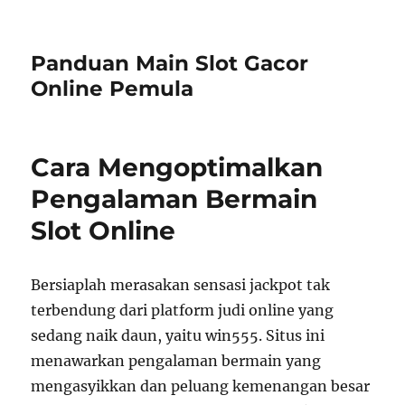
Panduan Main Slot Gacor
Online Pemula
Cara Mengoptimalkan
Pengalaman Bermain
Slot Online
Bersiaplah merasakan sensasi jackpot tak
terbendung dari platform judi online yang
sedang naik daun, yaitu win555. Situs ini
menawarkan pengalaman bermain yang
mengasyikkan dan peluang kemenangan besar