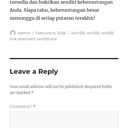
tersedia dan buktikan sendiri keberuntungan
Anda. Siapa tahu, keberuntungan besar
menunggu di setiap putaran terakhir!
Author
Posted
Tags
admin
February 6, 2026
win 555
,
win555
,
win555
on
link alternatif
,
win555 slot
Leave a Reply
Your email address will not be published.
Required fields
are marked
*
COMMENT
*