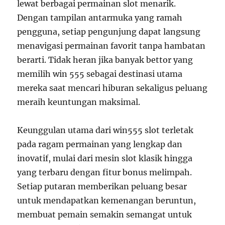
lewat berbagai permainan slot menarik.
Dengan tampilan antarmuka yang ramah
pengguna, setiap pengunjung dapat langsung
menavigasi permainan favorit tanpa hambatan
berarti. Tidak heran jika banyak bettor yang
memilih win 555 sebagai destinasi utama
mereka saat mencari hiburan sekaligus peluang
meraih keuntungan maksimal.
Keunggulan utama dari win555 slot terletak
pada ragam permainan yang lengkap dan
inovatif, mulai dari mesin slot klasik hingga
yang terbaru dengan fitur bonus melimpah.
Setiap putaran memberikan peluang besar
untuk mendapatkan kemenangan beruntun,
membuat pemain semakin semangat untuk