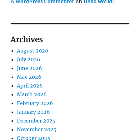
A WordPress Commenter
on
Hello world!
Archives
August 2026
July 2026
June 2026
May 2026
April 2026
March 2026
February 2026
January 2026
December 2025
November 2025
October 2025