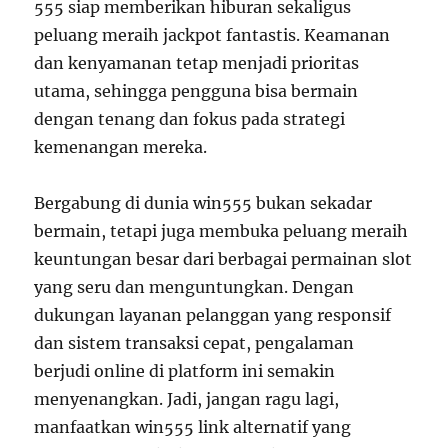
555 siap memberikan hiburan sekaligus
peluang meraih jackpot fantastis. Keamanan
dan kenyamanan tetap menjadi prioritas
utama, sehingga pengguna bisa bermain
dengan tenang dan fokus pada strategi
kemenangan mereka.
Bergabung di dunia win555 bukan sekadar
bermain, tetapi juga membuka peluang meraih
keuntungan besar dari berbagai permainan slot
yang seru dan menguntungkan. Dengan
dukungan layanan pelanggan yang responsif
dan sistem transaksi cepat, pengalaman
berjudi online di platform ini semakin
menyenangkan. Jadi, jangan ragu lagi,
manfaatkan win555 link alternatif yang