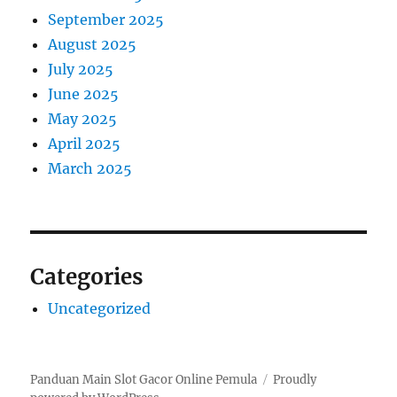
September 2025
August 2025
July 2025
June 2025
May 2025
April 2025
March 2025
Categories
Uncategorized
Panduan Main Slot Gacor Online Pemula
Proudly