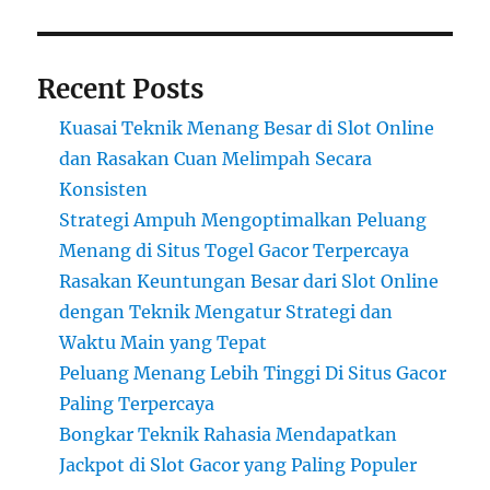
Recent Posts
Kuasai Teknik Menang Besar di Slot Online
dan Rasakan Cuan Melimpah Secara
Konsisten
Strategi Ampuh Mengoptimalkan Peluang
Menang di Situs Togel Gacor Terpercaya
Rasakan Keuntungan Besar dari Slot Online
dengan Teknik Mengatur Strategi dan
Waktu Main yang Tepat
Peluang Menang Lebih Tinggi Di Situs Gacor
Paling Terpercaya
Bongkar Teknik Rahasia Mendapatkan
Jackpot di Slot Gacor yang Paling Populer