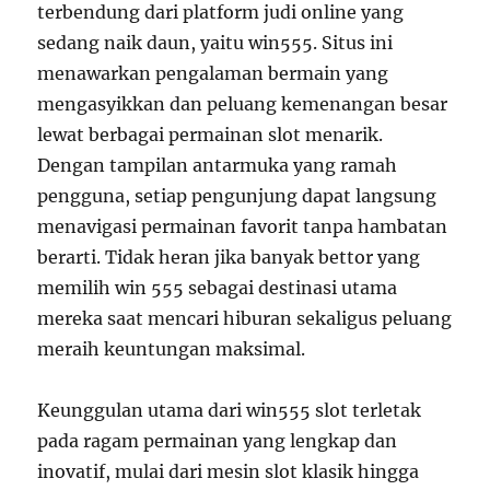
terbendung dari platform judi online yang
sedang naik daun, yaitu win555. Situs ini
menawarkan pengalaman bermain yang
mengasyikkan dan peluang kemenangan besar
lewat berbagai permainan slot menarik.
Dengan tampilan antarmuka yang ramah
pengguna, setiap pengunjung dapat langsung
menavigasi permainan favorit tanpa hambatan
berarti. Tidak heran jika banyak bettor yang
memilih win 555 sebagai destinasi utama
mereka saat mencari hiburan sekaligus peluang
meraih keuntungan maksimal.
Keunggulan utama dari win555 slot terletak
pada ragam permainan yang lengkap dan
inovatif, mulai dari mesin slot klasik hingga