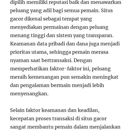
dipilih memiliki reputasi baik dan menawarkan
peluang yang adil bagi semua pemain. Situs
gacor dikenal sebagai tempat yang
menyediakan permainan dengan peluang
menang tinggi dan sistem yang transparan.
Keamanan data pribadi dan dana juga menjadi
prioritas utama, sehingga pemain merasa
nyaman saat bertransaksi. Dengan
memperhatikan faktor-faktor ini, peluang
meraih kemenangan pun semakin meningkat
dan pengalaman bermain menjadi lebih
menyenangkan.
Selain faktor keamanan dan keadilan,
kecepatan proses transaksi di situs gacor
sangat membantu pemain dalam menjalankan