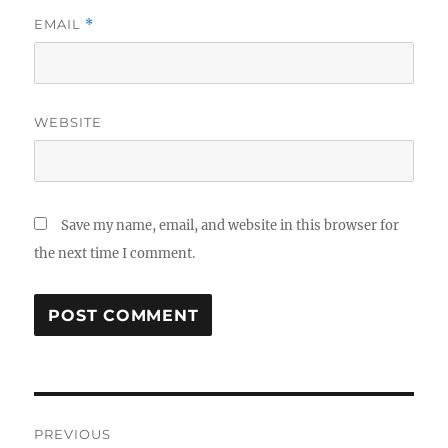
EMAIL
*
WEBSITE
Save my name, email, and website in this browser for
the next time I comment.
Post
PREVIOUS