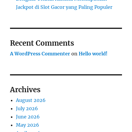
Jackpot di Slot Gacor yang Paling Populer
Recent Comments
A WordPress Commenter
on
Hello world!
Archives
August 2026
July 2026
June 2026
May 2026