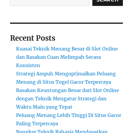
Recent Posts
Kuasai Teknik Menang Besar di Slot Online
dan Rasakan Cuan Melimpah Secara
Konsisten
Strategi Ampuh Mengoptimalkan Peluang
Menang di Situs Togel Gacor Terpercaya
Rasakan Keuntungan Besar dari Slot Online
dengan Teknik Mengatur Strategi dan
Waktu Main yang Tepat
Peluang Menang Lebih Tinggi Di Situs Gacor
Paling Terpercaya
Bongkar Teknik Rahasia Mendapatkan