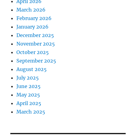
April 2026
March 2026
February 2026
January 2026
December 2025
November 2025
October 2025
September 2025
August 2025
July 2025
June 2025
May 2025
April 2025
March 2025