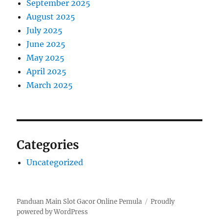
September 2025
August 2025
July 2025
June 2025
May 2025
April 2025
March 2025
Categories
Uncategorized
Panduan Main Slot Gacor Online Pemula
Proudly
powered by WordPress