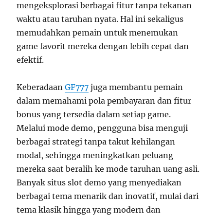
mengeksplorasi berbagai fitur tanpa tekanan
waktu atau taruhan nyata. Hal ini sekaligus
memudahkan pemain untuk menemukan
game favorit mereka dengan lebih cepat dan
efektif.
Keberadaan
GF777
juga membantu pemain
dalam memahami pola pembayaran dan fitur
bonus yang tersedia dalam setiap game.
Melalui mode demo, pengguna bisa menguji
berbagai strategi tanpa takut kehilangan
modal, sehingga meningkatkan peluang
mereka saat beralih ke mode taruhan uang asli.
Banyak situs slot demo yang menyediakan
berbagai tema menarik dan inovatif, mulai dari
tema klasik hingga yang modern dan