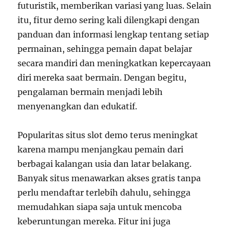
futuristik, memberikan variasi yang luas. Selain
itu, fitur demo sering kali dilengkapi dengan
panduan dan informasi lengkap tentang setiap
permainan, sehingga pemain dapat belajar
secara mandiri dan meningkatkan kepercayaan
diri mereka saat bermain. Dengan begitu,
pengalaman bermain menjadi lebih
menyenangkan dan edukatif.
Popularitas situs slot demo terus meningkat
karena mampu menjangkau pemain dari
berbagai kalangan usia dan latar belakang.
Banyak situs menawarkan akses gratis tanpa
perlu mendaftar terlebih dahulu, sehingga
memudahkan siapa saja untuk mencoba
keberuntungan mereka. Fitur ini juga