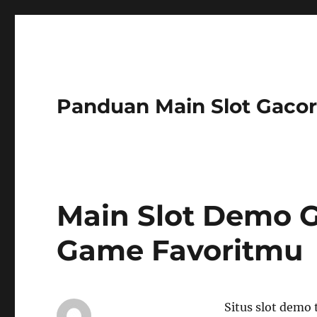
Panduan Main Slot Gaco
Main Slot Demo 
Game Favoritmu
Situs slot demo 