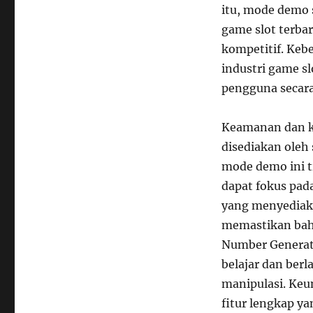
itu, mode demo s
game slot terba
kompetitif. Keb
industri game s
pengguna secara
Keamanan dan ke
disediakan oleh
mode demo ini t
dapat fokus pad
yang menyediaka
memastikan bah
Number Generato
belajar dan berl
manipulasi. Keu
fitur lengkap y