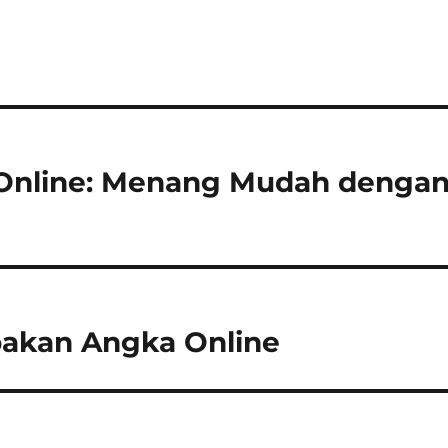
Online: Menang Mudah denga
bakan Angka Online