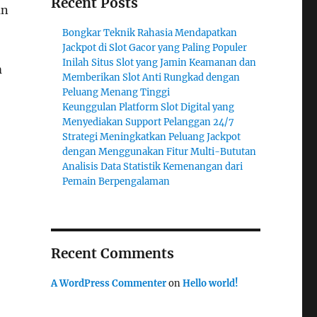
Recent Posts
an
Bongkar Teknik Rahasia Mendapatkan
Jackpot di Slot Gacor yang Paling Populer
Inilah Situs Slot yang Jamin Keamanan dan
m
Memberikan Slot Anti Rungkad dengan
Peluang Menang Tinggi
Keunggulan Platform Slot Digital yang
Menyediakan Support Pelanggan 24/7
Strategi Meningkatkan Peluang Jackpot
dengan Menggunakan Fitur Multi-Bututan
Analisis Data Statistik Kemenangan dari
Pemain Berpengalaman
Recent Comments
A WordPress Commenter
on
Hello world!