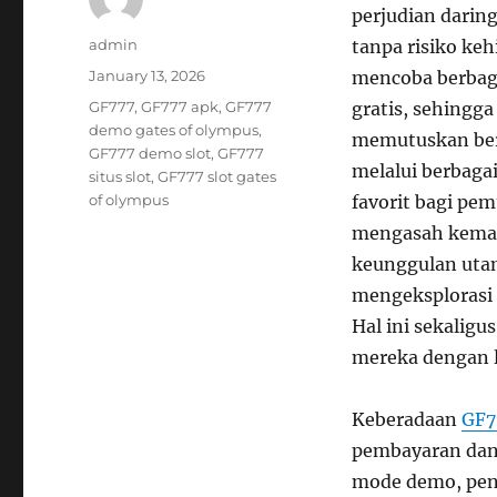
perjudian dari
Author
admin
tanpa risiko keh
Posted
January 13, 2026
mencoba berbaga
on
Tags
GF777
,
GF777 apk
,
GF777
gratis, sehing
demo gates of olympus
,
memutuskan ber
GF777 demo slot
,
GF777
melalui berbaga
situs slot
,
GF777 slot gates
of olympus
favorit bagi pe
mengasah kema
keunggulan uta
mengeksplorasi 
Hal ini sekali
mereka dengan le
Keberadaan
GF7
pembayaran dan 
mode demo, peng