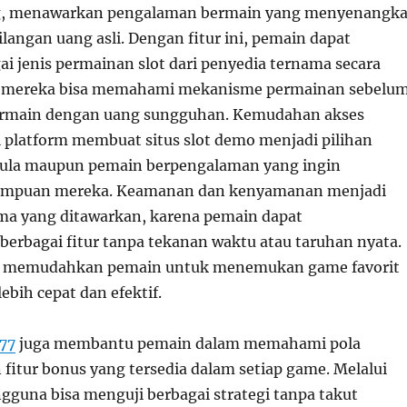
ng, menawarkan pengalaman bermain yang menyenangk
ilangan uang asli. Dengan fitur ini, pemain dapat
i jenis permainan slot dari penyedia ternama secara
ga mereka bisa memahami mekanisme permainan sebelu
main dengan uang sungguhan. Kemudahan akses
i platform membuat situs slot demo menjadi pilihan
mula maupun pemain berpengalaman yang ingin
mpuan mereka. Keamanan dan kenyamanan menjadi
ma yang ditawarkan, karena pemain dapat
berbagai fitur tanpa tekanan waktu atau taruhan nyata.
gus memudahkan pemain untuk menemukan game favorit
bih cepat dan efektif.
77
juga membantu pemain dalam memahami pola
fitur bonus yang tersedia dalam setiap game. Melalui
guna bisa menguji berbagai strategi tanpa takut