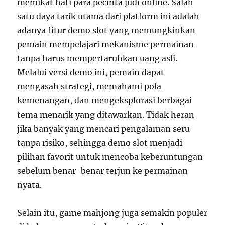
memikat hati para pecinta judi online. Salah
satu daya tarik utama dari platform ini adalah
adanya fitur demo slot yang memungkinkan
pemain mempelajari mekanisme permainan
tanpa harus mempertaruhkan uang asli.
Melalui versi demo ini, pemain dapat
mengasah strategi, memahami pola
kemenangan, dan mengeksplorasi berbagai
tema menarik yang ditawarkan. Tidak heran
jika banyak yang mencari pengalaman seru
tanpa risiko, sehingga demo slot menjadi
pilihan favorit untuk mencoba keberuntungan
sebelum benar-benar terjun ke permainan
nyata.
Selain itu, game mahjong juga semakin populer