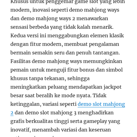
Khusus untuk penggemar game slot yang lebih
modern, inovasi seperti demo mahjong ways
dan demo mahjong ways 2 menawarkan
sensasi berbeda yang tidak kalah menarik.
Kedua versi ini menggabungkan elemen klasik
dengan fitur modern, membuat pengalaman
bermain semakin seru dan penuh tantangan.
Fasilitas demo mahjong ways memungkinkan
pemain untuk menguji fitur bonus dan simbol
khusus tanpa tekanan, sehingga
meningkatkan peluang mendapatkan jackpot
besar saat beralih ke mode nyata. Tidak
ketinggalan, variasi seperti
demo slot mahjong
2
dan demo slot mahjong 3 menghadirkan
grafis berkualitas tinggi serta gameplay yang
inovatif, menambah variasi dan keseruan