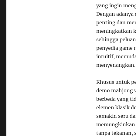
yang ingin meng
Dengan adanya 
penting dan menc
meningkatkan ke
sehingga peluan
penyedia game 
intuitif, memuda
menyenangkan.
Khusus untuk pe
demo mahjong w
berbeda yang ti
elemen klasik 
semakin seru da
memungkinkan p
tanpa tekanan,