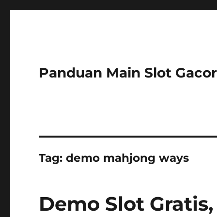
Panduan Main Slot Gaco
Tag:
demo mahjong ways
Demo Slot Gratis,