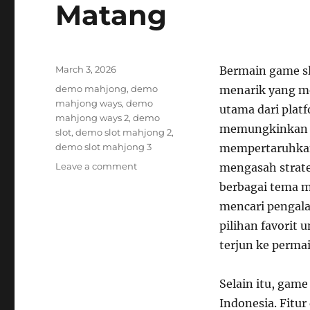
Matang
Posted
March 3, 2026
Bermain game sl
on
Tags
demo mahjong
,
demo
menarik yang mem
mahjong ways
,
demo
utama dari platf
mahjong ways 2
,
demo
memungkinkan p
slot
,
demo slot mahjong 2
,
demo slot mahjong 3
mempertaruhkan 
on
Leave a comment
mengasah strat
Demo
berbagai tema m
Slot
mencari pengala
Gratis,
Persiapan
pilihan favorit
Lebih
terjun ke perma
Matang
Selain itu, gam
Indonesia. Fitu