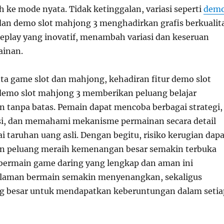
ih ke mode nyata. Tidak ketinggalan, variasi seperti
dem
an demo slot mahjong 3 menghadirkan grafis berkualit
meplay yang inovatif, menambah variasi dan keseruan
ainan.
nta game slot dan mahjong, kehadiran fitur demo slot
emo slot mahjong 3 memberikan peluang belajar
an tanpa batas. Pemain dapat mencoba berbagai strategi,
si, dan memahami mekanisme permainan secara detail
 taruhan uang asli. Dengan begitu, risiko kerugian dapa
an peluang meraih kemenangan besar semakin terbuka
 bermain game daring yang lengkap dan aman ini
aman bermain semakin menyenangkan, sekaligus
g besar untuk mendapatkan keberuntungan dalam setia