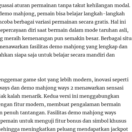
uasai aturan permainan tanpa takut kehilangan modal.
demo mahjong, pemain bisa belajar langkah-langkah
oba berbagai variasi permainan secara gratis. Hal ini
percayaan diri saat bermain dalam mode taruhan asli,
g meraih kemenangan pun semakin besar. Berbagai situ
menawarkan fasilitas demo mahjong yang lengkap dan
hkan siapa saja untuk belajar secara mandiri dan
nggemar game slot yang lebih modern, inovasi seperti
ays dan demo mahjong ways 2 menawarkan sensasi
dak kalah menarik. Kedua versi ini menggabungkan
dengan fitur modern, membuat pengalaman bermain
n penuh tantangan. Fasilitas demo mahjong ways
emain untuk menguji fitur bonus dan simbol khusus
 sehingga meningkatkan peluang mendapatkan jackpot