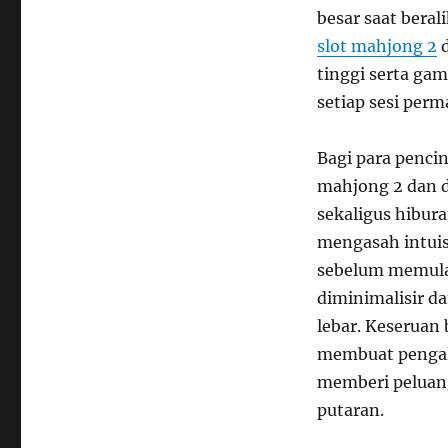
besar saat beral
slot mahjong 2
d
tinggi serta ga
setiap sesi perm
Bagi para penci
mahjong 2 dan d
sekaligus hibur
mengasah intui
sebelum memulai
diminimalisir d
lebar. Keseruan
membuat pengal
memberi peluan
putaran.