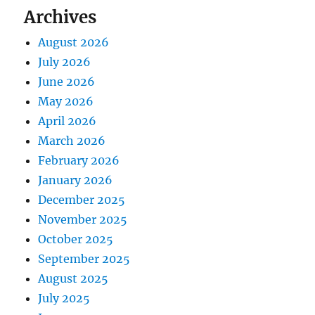
Archives
August 2026
July 2026
June 2026
May 2026
April 2026
March 2026
February 2026
January 2026
December 2025
November 2025
October 2025
September 2025
August 2025
July 2025