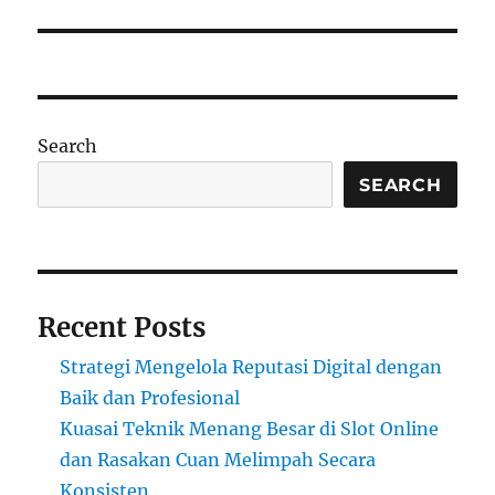
Search
SEARCH
Recent Posts
Strategi Mengelola Reputasi Digital dengan
Baik dan Profesional
Kuasai Teknik Menang Besar di Slot Online
dan Rasakan Cuan Melimpah Secara
Konsisten