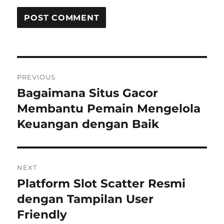
Post
PREVIOUS
navigation
Bagaimana Situs Gacor
Previous
post:
Membantu Pemain Mengelola
Keuangan dengan Baik
NEXT
Platform Slot Scatter Resmi
Next
post:
dengan Tampilan User
Friendly