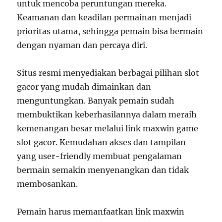
untuk mencoba peruntungan mereka.
Keamanan dan keadilan permainan menjadi
prioritas utama, sehingga pemain bisa bermain
dengan nyaman dan percaya diri.
Situs resmi menyediakan berbagai pilihan slot
gacor yang mudah dimainkan dan
menguntungkan. Banyak pemain sudah
membuktikan keberhasilannya dalam meraih
kemenangan besar melalui link maxwin game
slot gacor. Kemudahan akses dan tampilan
yang user-friendly membuat pengalaman
bermain semakin menyenangkan dan tidak
membosankan.
Pemain harus memanfaatkan link maxwin