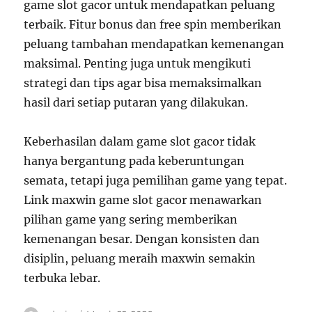
game slot gacor untuk mendapatkan peluang
terbaik. Fitur bonus dan free spin memberikan
peluang tambahan mendapatkan kemenangan
maksimal. Penting juga untuk mengikuti
strategi dan tips agar bisa memaksimalkan
hasil dari setiap putaran yang dilakukan.
Keberhasilan dalam game slot gacor tidak
hanya bergantung pada keberuntungan
semata, tetapi juga pemilihan game yang tepat.
Link maxwin game slot gacor menawarkan
pilihan game yang sering memberikan
kemenangan besar. Dengan konsisten dan
disiplin, peluang meraih maxwin semakin
terbuka lebar.