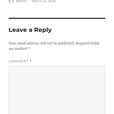
Author
Posted
admin
March 22, 2026
on
Leave a Reply
Your email address will not be published.
Required fields
are marked
*
COMMENT
*