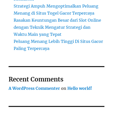
Strategi Ampuh Mengoptimalkan Peluang
Menang di Situs Togel Gacor Terpercaya
Rasakan Keuntungan Besar dari Slot Online
dengan Teknik Mengatur Strategi dan
Waktu Main yang Tepat
Peluang Menang Lebih Tinggi Di Situs Gacor
Paling Terpercaya
Recent Comments
A WordPress Commenter
on
Hello world!