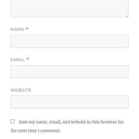
NAME
*
EMAIL
*
WEBSITE
Save my name, email, and website in this browser for
the next time I comment.