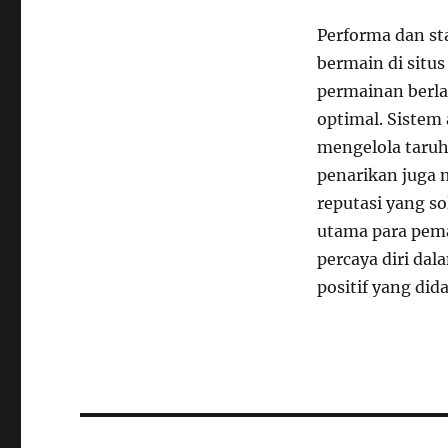
Performa dan st
bermain di situs
permainan berl
optimal. Sistem
mengelola taruh
penarikan juga
reputasi yang so
utama para pem
percaya diri da
positif yang did