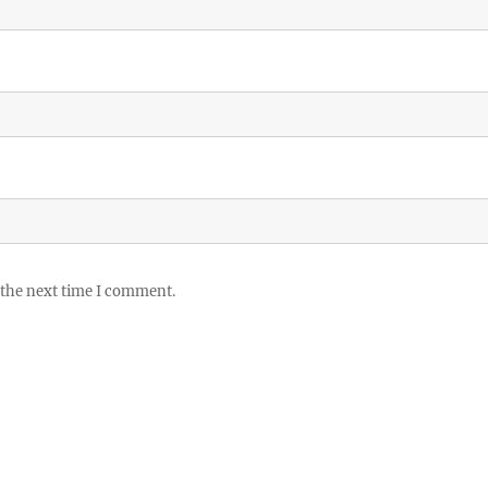
 the next time I comment.