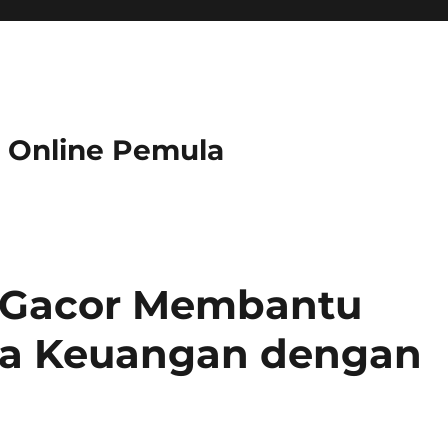
r Online Pemula
 Gacor Membantu
la Keuangan dengan