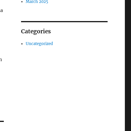
March 2025
ma
Categories
Uncategorized
n