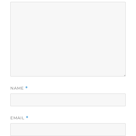
NAME
*
EMAIL
*