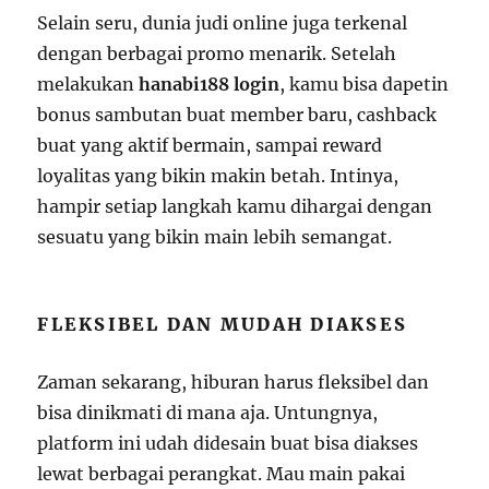
Selain seru, dunia judi online juga terkenal
dengan berbagai promo menarik. Setelah
melakukan
hanabi188 login
, kamu bisa dapetin
bonus sambutan buat member baru, cashback
buat yang aktif bermain, sampai reward
loyalitas yang bikin makin betah. Intinya,
hampir setiap langkah kamu dihargai dengan
sesuatu yang bikin main lebih semangat.
FLEKSIBEL DAN MUDAH DIAKSES
Zaman sekarang, hiburan harus fleksibel dan
bisa dinikmati di mana aja. Untungnya,
platform ini udah didesain buat bisa diakses
lewat berbagai perangkat. Mau main pakai