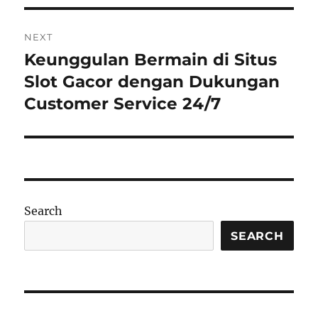
NEXT
Keunggulan Bermain di Situs
Next
post:
Slot Gacor dengan Dukungan
Customer Service 24/7
Search
SEARCH