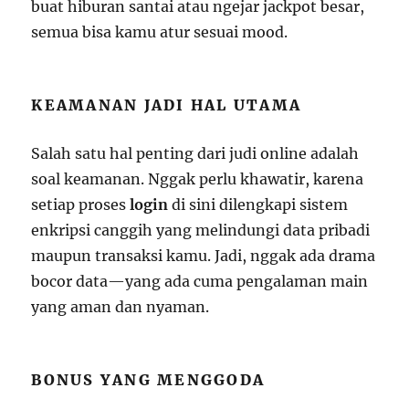
buat hiburan santai atau ngejar jackpot besar,
semua bisa kamu atur sesuai mood.
KEAMANAN JADI HAL UTAMA
Salah satu hal penting dari judi online adalah
soal keamanan. Nggak perlu khawatir, karena
setiap proses
login
di sini dilengkapi sistem
enkripsi canggih yang melindungi data pribadi
maupun transaksi kamu. Jadi, nggak ada drama
bocor data—yang ada cuma pengalaman main
yang aman dan nyaman.
BONUS YANG MENGGODA