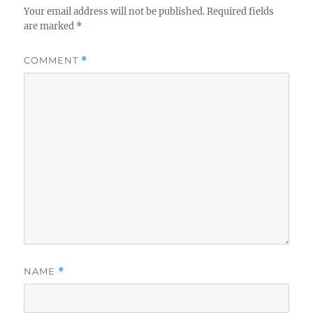
Your email address will not be published.
Required fields
are marked
*
COMMENT
*
NAME
*