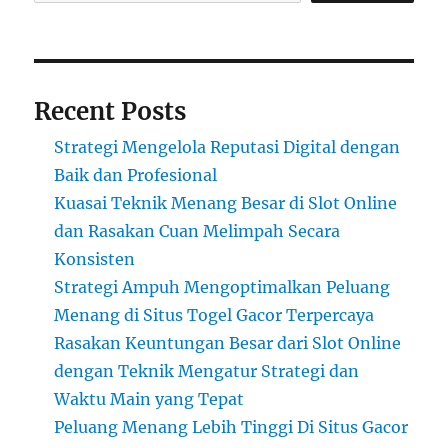
Recent Posts
Strategi Mengelola Reputasi Digital dengan
Baik dan Profesional
Kuasai Teknik Menang Besar di Slot Online
dan Rasakan Cuan Melimpah Secara
Konsisten
Strategi Ampuh Mengoptimalkan Peluang
Menang di Situs Togel Gacor Terpercaya
Rasakan Keuntungan Besar dari Slot Online
dengan Teknik Mengatur Strategi dan
Waktu Main yang Tepat
Peluang Menang Lebih Tinggi Di Situs Gacor