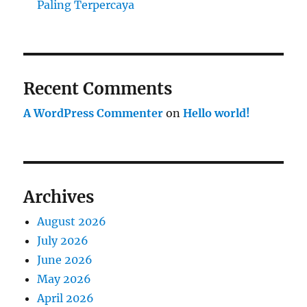
Paling Terpercaya
Recent Comments
A WordPress Commenter
on
Hello world!
Archives
August 2026
July 2026
June 2026
May 2026
April 2026