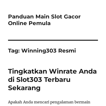
Panduan Main Slot Gacor
Online Pemula
Tag:
Winning303 Resmi
Tingkatkan Winrate Anda
di Slot303 Terbaru
Sekarang
Apakah Anda mencari pengalaman bermain