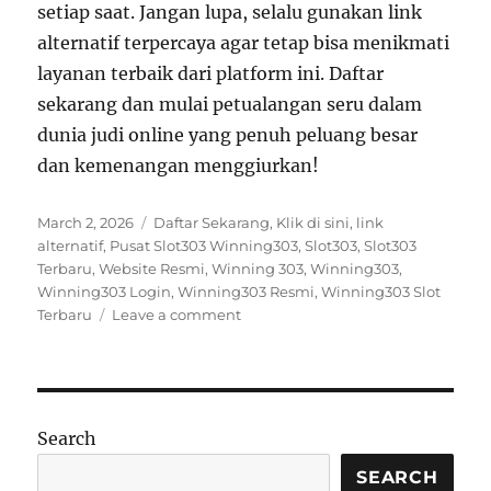
setiap saat. Jangan lupa, selalu gunakan link
alternatif terpercaya agar tetap bisa menikmati
layanan terbaik dari platform ini. Daftar
sekarang dan mulai petualangan seru dalam
dunia judi online yang penuh peluang besar
dan kemenangan menggiurkan!
Posted
Tags
March 2, 2026
Daftar Sekarang
,
Klik di sini
,
link
on
alternatif
,
Pusat Slot303 Winning303
,
Slot303
,
Slot303
Terbaru
,
Website Resmi
,
Winning 303
,
Winning303
,
Winning303 Login
,
Winning303 Resmi
,
Winning303 Slot
on
Terbaru
Leave a comment
Tingkatkan
Winrate
Anda
di
Slot303
Search
Terbaru
Sekarang
SEARCH