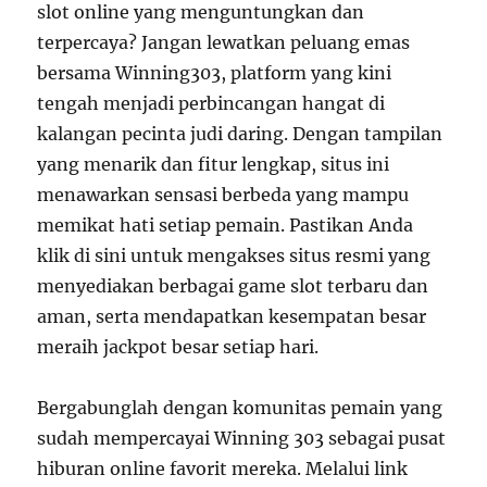
slot online yang menguntungkan dan
terpercaya? Jangan lewatkan peluang emas
bersama Winning303, platform yang kini
tengah menjadi perbincangan hangat di
kalangan pecinta judi daring. Dengan tampilan
yang menarik dan fitur lengkap, situs ini
menawarkan sensasi berbeda yang mampu
memikat hati setiap pemain. Pastikan Anda
klik di sini untuk mengakses situs resmi yang
menyediakan berbagai game slot terbaru dan
aman, serta mendapatkan kesempatan besar
meraih jackpot besar setiap hari.
Bergabunglah dengan komunitas pemain yang
sudah mempercayai Winning 303 sebagai pusat
hiburan online favorit mereka. Melalui link