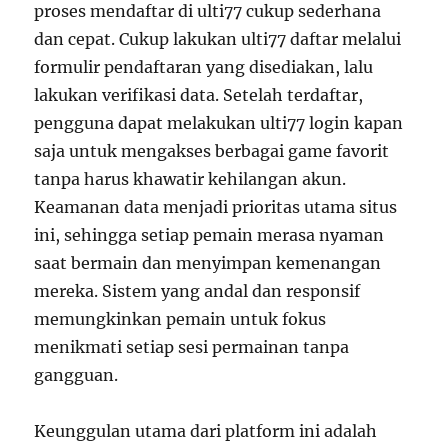
proses mendaftar di ulti77 cukup sederhana
dan cepat. Cukup lakukan ulti77 daftar melalui
formulir pendaftaran yang disediakan, lalu
lakukan verifikasi data. Setelah terdaftar,
pengguna dapat melakukan ulti77 login kapan
saja untuk mengakses berbagai game favorit
tanpa harus khawatir kehilangan akun.
Keamanan data menjadi prioritas utama situs
ini, sehingga setiap pemain merasa nyaman
saat bermain dan menyimpan kemenangan
mereka. Sistem yang andal dan responsif
memungkinkan pemain untuk fokus
menikmati setiap sesi permainan tanpa
gangguan.
Keunggulan utama dari platform ini adalah