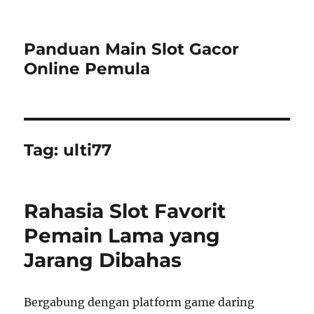
Panduan Main Slot Gacor
Online Pemula
Tag:
ulti77
Rahasia Slot Favorit
Pemain Lama yang
Jarang Dibahas
Bergabung dengan platform game daring