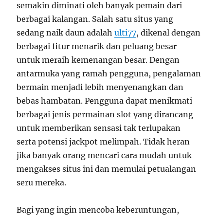
semakin diminati oleh banyak pemain dari
berbagai kalangan. Salah satu situs yang
sedang naik daun adalah
ulti77
, dikenal dengan
berbagai fitur menarik dan peluang besar
untuk meraih kemenangan besar. Dengan
antarmuka yang ramah pengguna, pengalaman
bermain menjadi lebih menyenangkan dan
bebas hambatan. Pengguna dapat menikmati
berbagai jenis permainan slot yang dirancang
untuk memberikan sensasi tak terlupakan
serta potensi jackpot melimpah. Tidak heran
jika banyak orang mencari cara mudah untuk
mengakses situs ini dan memulai petualangan
seru mereka.
Bagi yang ingin mencoba keberuntungan,