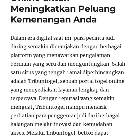
Meningkatkan Peluang
meningkatkan
kemenangan
Kemenangan Anda
di
bandar
togel
Dalam era digital saat ini, para pecinta judi
online
daring semakin dimanjakan dengan berbagai
platform yang menawarkan pengalaman
bermain yang seru dan menguntungkan. Salah
satu situs yang tengah ramai diperbincangkan
adalah Tribuntogel, sebuah portal togel online
yang menyediakan layanan lengkap dan
terpercaya. Dengan reputasi yang semakin
menguat, Tribuntogel mampu menarik
perhatian para penggemar judi dari berbagai
kalangan melalui inovasi dan kemudahan
akses. Melalui Tribuntogel, bettor dapat