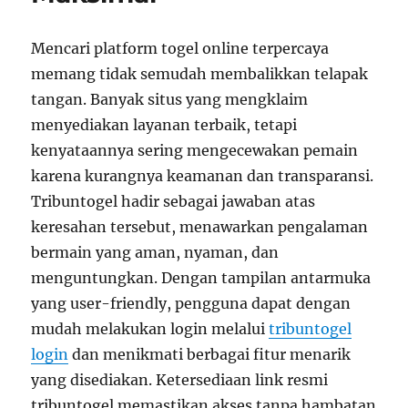
Mencari platform togel online terpercaya
memang tidak semudah membalikkan telapak
tangan. Banyak situs yang mengklaim
menyediakan layanan terbaik, tetapi
kenyataannya sering mengecewakan pemain
karena kurangnya keamanan dan transparansi.
Tribuntogel hadir sebagai jawaban atas
keresahan tersebut, menawarkan pengalaman
bermain yang aman, nyaman, dan
menguntungkan. Dengan tampilan antarmuka
yang user-friendly, pengguna dapat dengan
mudah melakukan login melalui
tribuntogel
login
dan menikmati berbagai fitur menarik
yang disediakan. Ketersediaan link resmi
tribuntogel memastikan akses tanpa hambatan