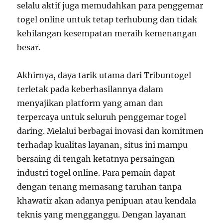
selalu aktif juga memudahkan para penggemar
togel online untuk tetap terhubung dan tidak
kehilangan kesempatan meraih kemenangan
besar.
Akhirnya, daya tarik utama dari Tribuntogel
terletak pada keberhasilannya dalam
menyajikan platform yang aman dan
terpercaya untuk seluruh penggemar togel
daring. Melalui berbagai inovasi dan komitmen
terhadap kualitas layanan, situs ini mampu
bersaing di tengah ketatnya persaingan
industri togel online. Para pemain dapat
dengan tenang memasang taruhan tanpa
khawatir akan adanya penipuan atau kendala
teknis yang mengganggu. Dengan layanan