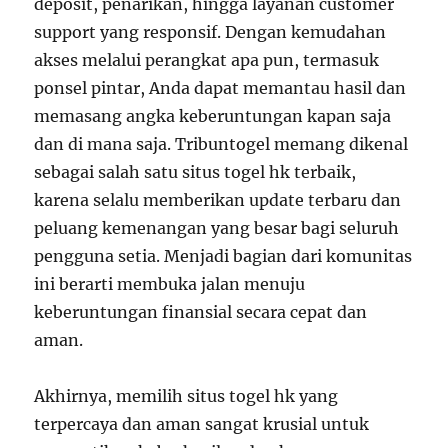
deposit, penarikan, hingga layanan customer
support yang responsif. Dengan kemudahan
akses melalui perangkat apa pun, termasuk
ponsel pintar, Anda dapat memantau hasil dan
memasang angka keberuntungan kapan saja
dan di mana saja. Tribuntogel memang dikenal
sebagai salah satu situs togel hk terbaik,
karena selalu memberikan update terbaru dan
peluang kemenangan yang besar bagi seluruh
pengguna setia. Menjadi bagian dari komunitas
ini berarti membuka jalan menuju
keberuntungan finansial secara cepat dan
aman.
Akhirnya, memilih situs togel hk yang
terpercaya dan aman sangat krusial untuk