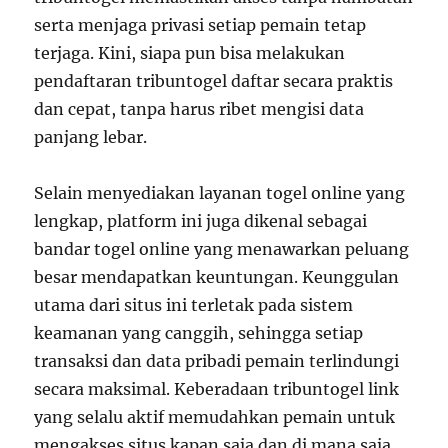
serta menjaga privasi setiap pemain tetap
terjaga. Kini, siapa pun bisa melakukan
pendaftaran tribuntogel daftar secara praktis
dan cepat, tanpa harus ribet mengisi data
panjang lebar.
Selain menyediakan layanan togel online yang
lengkap, platform ini juga dikenal sebagai
bandar togel online yang menawarkan peluang
besar mendapatkan keuntungan. Keunggulan
utama dari situs ini terletak pada sistem
keamanan yang canggih, sehingga setiap
transaksi dan data pribadi pemain terlindungi
secara maksimal. Keberadaan tribuntogel link
yang selalu aktif memudahkan pemain untuk
mengakses situs kapan saja dan di mana saja,