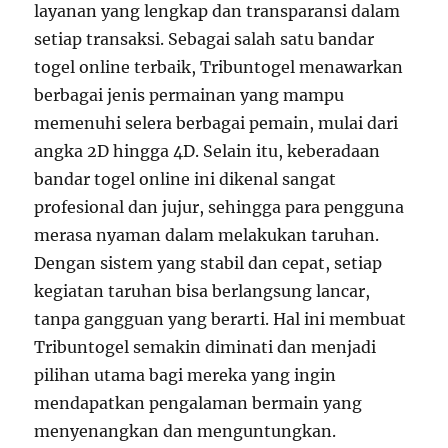
layanan yang lengkap dan transparansi dalam
setiap transaksi. Sebagai salah satu bandar
togel online terbaik, Tribuntogel menawarkan
berbagai jenis permainan yang mampu
memenuhi selera berbagai pemain, mulai dari
angka 2D hingga 4D. Selain itu, keberadaan
bandar togel online ini dikenal sangat
profesional dan jujur, sehingga para pengguna
merasa nyaman dalam melakukan taruhan.
Dengan sistem yang stabil dan cepat, setiap
kegiatan taruhan bisa berlangsung lancar,
tanpa gangguan yang berarti. Hal ini membuat
Tribuntogel semakin diminati dan menjadi
pilihan utama bagi mereka yang ingin
mendapatkan pengalaman bermain yang
menyenangkan dan menguntungkan.