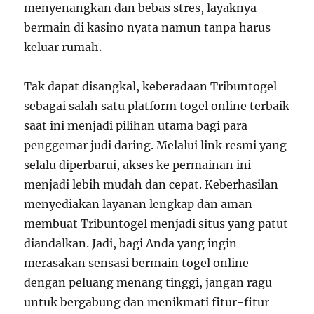
menyenangkan dan bebas stres, layaknya
bermain di kasino nyata namun tanpa harus
keluar rumah.
Tak dapat disangkal, keberadaan Tribuntogel
sebagai salah satu platform togel online terbaik
saat ini menjadi pilihan utama bagi para
penggemar judi daring. Melalui link resmi yang
selalu diperbarui, akses ke permainan ini
menjadi lebih mudah dan cepat. Keberhasilan
menyediakan layanan lengkap dan aman
membuat Tribuntogel menjadi situs yang patut
diandalkan. Jadi, bagi Anda yang ingin
merasakan sensasi bermain togel online
dengan peluang menang tinggi, jangan ragu
untuk bergabung dan menikmati fitur-fitur