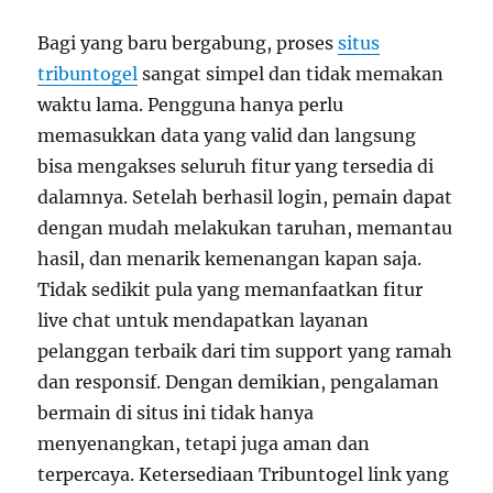
Bagi yang baru bergabung, proses
situs
tribuntogel
sangat simpel dan tidak memakan
waktu lama. Pengguna hanya perlu
memasukkan data yang valid dan langsung
bisa mengakses seluruh fitur yang tersedia di
dalamnya. Setelah berhasil login, pemain dapat
dengan mudah melakukan taruhan, memantau
hasil, dan menarik kemenangan kapan saja.
Tidak sedikit pula yang memanfaatkan fitur
live chat untuk mendapatkan layanan
pelanggan terbaik dari tim support yang ramah
dan responsif. Dengan demikian, pengalaman
bermain di situs ini tidak hanya
menyenangkan, tetapi juga aman dan
terpercaya. Ketersediaan Tribuntogel link yang