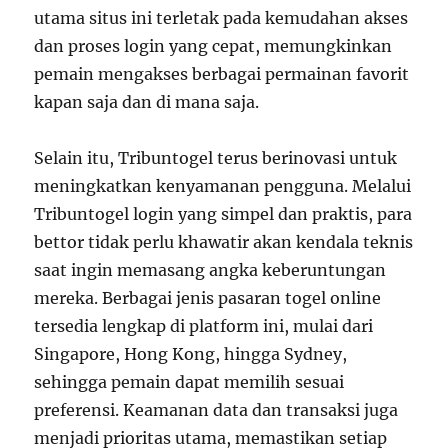
utama situs ini terletak pada kemudahan akses
dan proses login yang cepat, memungkinkan
pemain mengakses berbagai permainan favorit
kapan saja dan di mana saja.
Selain itu, Tribuntogel terus berinovasi untuk
meningkatkan kenyamanan pengguna. Melalui
Tribuntogel login yang simpel dan praktis, para
bettor tidak perlu khawatir akan kendala teknis
saat ingin memasang angka keberuntungan
mereka. Berbagai jenis pasaran togel online
tersedia lengkap di platform ini, mulai dari
Singapore, Hong Kong, hingga Sydney,
sehingga pemain dapat memilih sesuai
preferensi. Keamanan data dan transaksi juga
menjadi prioritas utama, memastikan setiap