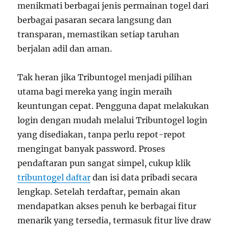
menikmati berbagai jenis permainan togel dari
berbagai pasaran secara langsung dan
transparan, memastikan setiap taruhan
berjalan adil dan aman.
Tak heran jika Tribuntogel menjadi pilihan
utama bagi mereka yang ingin meraih
keuntungan cepat. Pengguna dapat melakukan
login dengan mudah melalui Tribuntogel login
yang disediakan, tanpa perlu repot-repot
mengingat banyak password. Proses
pendaftaran pun sangat simpel, cukup klik
tribuntogel daftar
dan isi data pribadi secara
lengkap. Setelah terdaftar, pemain akan
mendapatkan akses penuh ke berbagai fitur
menarik yang tersedia, termasuk fitur live draw