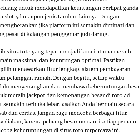
eluang untuk mendapatkan keuntungan berlipat ganda
to slot 4d maupun jenis taruhan lainnya. Dengan
 mengherankan jika platform ini semakin diminati dan
g pesat di kalangan penggemar judi daring.
ih situs toto yang tepat menjadi kunci utama meraih
main maksimal dan keuntungan optimal. Pastikan
ipilih menawarkan fitur lengkap, sistem pembayaran
nan pelanggan ramah. Dengan begitu, setiap waktu
elalu menyenangkan dan membawa keberuntungan besar
k meraih jackpot dan kemenangan besar di toto 4d
t semakin terbuka lebar, asalkan Anda bermain secara
ab dan cerdas. Jangan ragu mencoba berbagai fitur
sediakan, karena peluang besar menanti setiap pemain
oba keberuntungan di situs toto terpercaya ini.