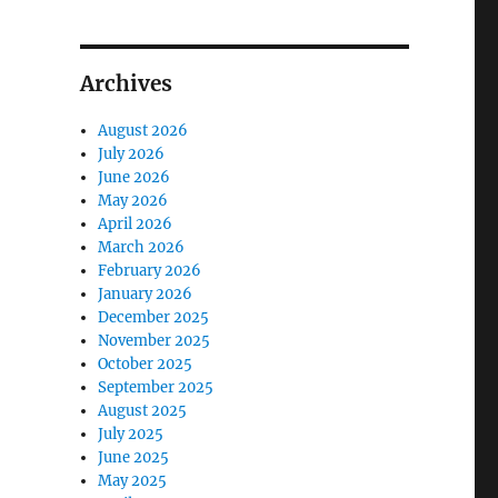
Archives
August 2026
July 2026
June 2026
May 2026
April 2026
March 2026
February 2026
January 2026
December 2025
November 2025
October 2025
September 2025
August 2025
July 2025
June 2025
May 2025