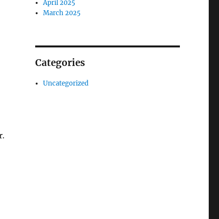
April 2025
March 2025
Categories
Uncategorized
.