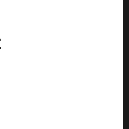
n
an
u