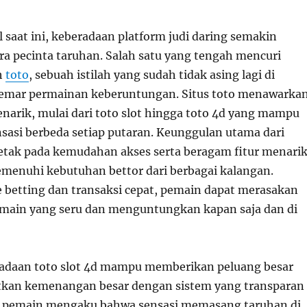
l saat ini, keberadaan platform judi daring semakin
ara pecinta taruhan. Salah satu yang tengah mencuri
h
toto
, sebuah istilah yang sudah tidak asing lagi di
emar permainan keberuntungan. Situs toto menawarka
enarik, mulai dari toto slot hingga toto 4d yang mampu
asi berbeda setiap putaran. Keunggulan utama dari
rletak pada kemudahan akses serta beragam fitur menari
enuhi kebutuhan bettor dari berbagai kalangan.
ve betting dan transaksi cepat, pemain dapat merasakan
main yang seru dan menguntungkan kapan saja dan di
eradaan toto slot 4d mampu memberikan peluang besar
kan kemenangan besar dengan sistem yang transparan
ak pemain mengaku bahwa sensasi memasang taruhan di