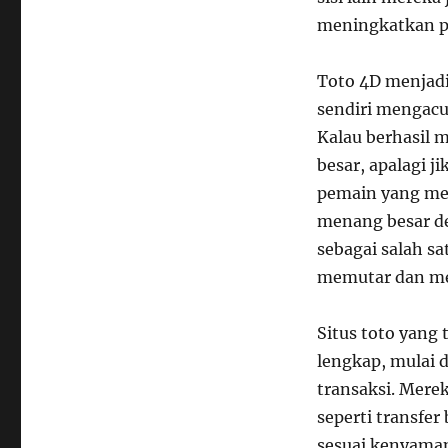
meningkatkan p
Toto 4D menjadi 
sendiri mengacu
Kalau berhasil 
besar, apalagi j
pemain yang mem
menang besar den
sebagai salah sa
memutar dan me
Situs toto yang 
lengkap, mulai 
transaksi. Mere
seperti transfer
sesuai kenyaman