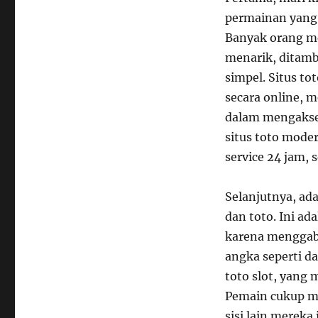
Pola
Bulanan
permainan yang 
Banyak orang m
menarik, ditamb
simpel. Situs t
secara online,
dalam mengakses
situs toto mode
service 24 jam,
Selanjutnya, ad
dan toto. Ini ad
karena menggabu
angka seperti da
toto slot, yang
Pemain cukup m
sisi lain mereka