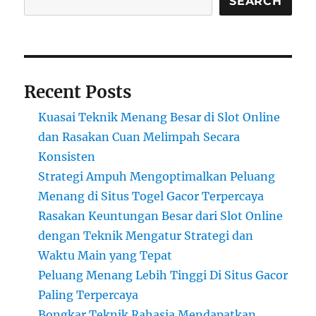
SEARCH
Recent Posts
Kuasai Teknik Menang Besar di Slot Online
dan Rasakan Cuan Melimpah Secara
Konsisten
Strategi Ampuh Mengoptimalkan Peluang
Menang di Situs Togel Gacor Terpercaya
Rasakan Keuntungan Besar dari Slot Online
dengan Teknik Mengatur Strategi dan
Waktu Main yang Tepat
Peluang Menang Lebih Tinggi Di Situs Gacor
Paling Terpercaya
Bongkar Teknik Rahasia Mendapatkan