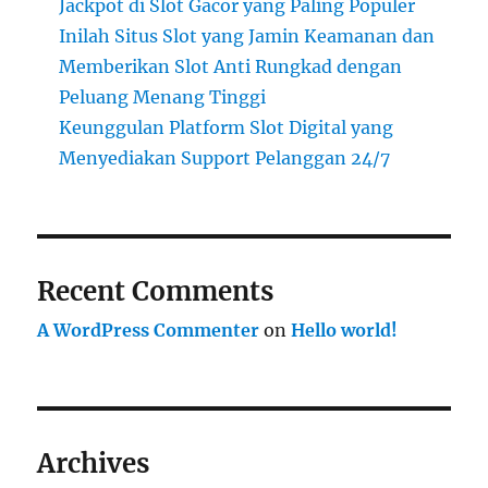
Jackpot di Slot Gacor yang Paling Populer
Inilah Situs Slot yang Jamin Keamanan dan
Memberikan Slot Anti Rungkad dengan
Peluang Menang Tinggi
Keunggulan Platform Slot Digital yang
Menyediakan Support Pelanggan 24/7
Recent Comments
A WordPress Commenter
on
Hello world!
Archives