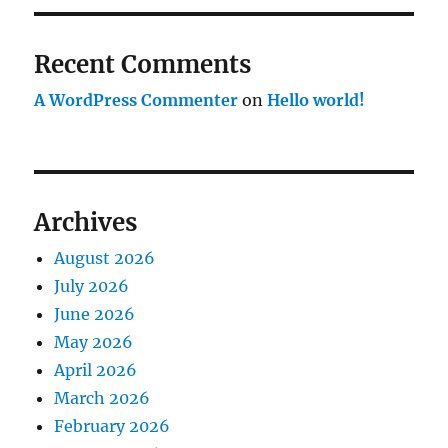
Recent Comments
A WordPress Commenter
on
Hello world!
Archives
August 2026
July 2026
June 2026
May 2026
April 2026
March 2026
February 2026