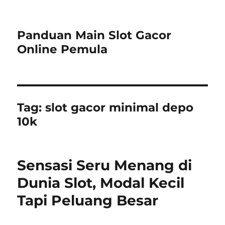
Panduan Main Slot Gacor
Online Pemula
Tag:
slot gacor minimal depo
10k
Sensasi Seru Menang di
Dunia Slot, Modal Kecil
Tapi Peluang Besar