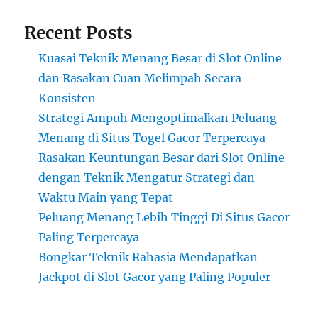
Recent Posts
Kuasai Teknik Menang Besar di Slot Online
dan Rasakan Cuan Melimpah Secara
Konsisten
Strategi Ampuh Mengoptimalkan Peluang
Menang di Situs Togel Gacor Terpercaya
Rasakan Keuntungan Besar dari Slot Online
dengan Teknik Mengatur Strategi dan
Waktu Main yang Tepat
Peluang Menang Lebih Tinggi Di Situs Gacor
Paling Terpercaya
Bongkar Teknik Rahasia Mendapatkan
Jackpot di Slot Gacor yang Paling Populer