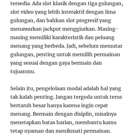
tersedia. Ada slot klasik dengan tiga gulungan,
slot video yang lebih interaktif dengan lima
gulungan, dan bahkan slot progresif yang
menawarkan jackpot menggiurkan. Masing-
masing memiliki karakteristik dan peluang
menang yang berbeda. Jadi, sebelum memutar
gulungan, penting untuk memilih permainan
yang sesuai dengan gaya bermain dan
tujuanmu.
Selain itu, pengelolaan modal adalah hal yang
tak kalah penting. Jangan tergoda untuk terus
bertaruh besar hanya karena ingin cepat
menang. Bermain dengan disiplin, misalnya
menetapkan batas harian, membantu kamu
tetap nyaman dan menikmati permainan.