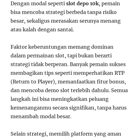
Dengan modal seperti
slot depo 10k
, pemain
bisa mencoba strategi berbeda tanpa risiko
besar, sekaligus merasakan serunya menang
atau kalah dengan santai.
Faktor keberuntungan memang dominan
dalam permainan slot, tapi bukan berarti
strategi tidak berperan. Banyak pemain sukses
membagikan tips seperti memperhatikan RTP
(Return to Player), memanfaatkan fitur bonus,
dan mencoba demo slot terlebih dahulu. Semua
langkah ini bisa meningkatkan peluang
kemenanganmu secara signifikan, tanpa harus
menambah modal besar.
Selain strategi, memilih platform yang aman