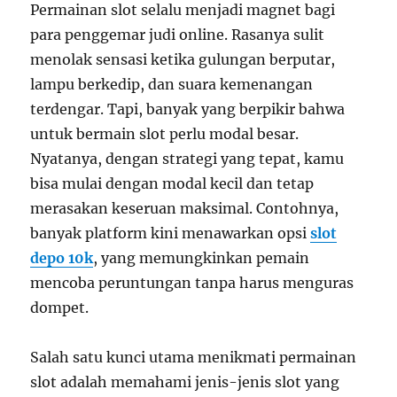
Permainan slot selalu menjadi magnet bagi
para penggemar judi online. Rasanya sulit
menolak sensasi ketika gulungan berputar,
lampu berkedip, dan suara kemenangan
terdengar. Tapi, banyak yang berpikir bahwa
untuk bermain slot perlu modal besar.
Nyatanya, dengan strategi yang tepat, kamu
bisa mulai dengan modal kecil dan tetap
merasakan keseruan maksimal. Contohnya,
banyak platform kini menawarkan opsi
slot
depo 10k
, yang memungkinkan pemain
mencoba peruntungan tanpa harus menguras
dompet.
Salah satu kunci utama menikmati permainan
slot adalah memahami jenis-jenis slot yang