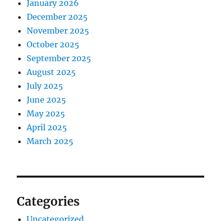
January 2026
December 2025
November 2025
October 2025
September 2025
August 2025
July 2025
June 2025
May 2025
April 2025
March 2025
Categories
Uncategorized