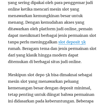
yang sering dipakai oleh para penggemar judi
online ketika mencari mesin slot yang
menawarkan kemungkinan besar untuk
menang. Dengan kemudahan akses yang
ditawarkan oleh platform judi online, pemain
dapat menikmati berbagai jenis permainan slot
tanpa perlu meninggalkan
slot deposit 5k
rumah. Beragam tema dan jenis permainan slot
dari yang klasik hingga modern dapat
ditemukan di berbagai situs judi online.
Meskipun slot depo 5k bisa dimaknai sebagai
mesin slot yang menawarkan peluang
kemenangan besar dengan deposit minimal,
tetap penting untuk diingat bahwa permainan
ini didasarkan pada keberuntungan. Beberapa