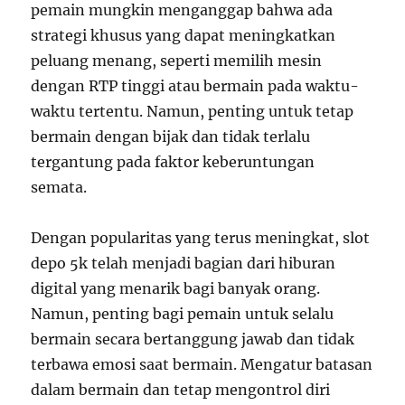
pemain mungkin menganggap bahwa ada
strategi khusus yang dapat meningkatkan
peluang menang, seperti memilih mesin
dengan RTP tinggi atau bermain pada waktu-
waktu tertentu. Namun, penting untuk tetap
bermain dengan bijak dan tidak terlalu
tergantung pada faktor keberuntungan
semata.
Dengan popularitas yang terus meningkat, slot
depo 5k telah menjadi bagian dari hiburan
digital yang menarik bagi banyak orang.
Namun, penting bagi pemain untuk selalu
bermain secara bertanggung jawab dan tidak
terbawa emosi saat bermain. Mengatur batasan
dalam bermain dan tetap mengontrol diri