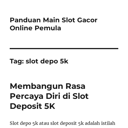
Panduan Main Slot Gacor
Online Pemula
Tag:
slot depo 5k
Membangun Rasa
Percaya Diri di Slot
Deposit 5K
Slot depo 5k atau slot deposit 5k adalah istilah