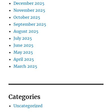
December 2025
November 2025
October 2025
September 2025
August 2025
July 2025
June 2025
May 2025
April 2025
March 2025
Categories
Uncategorized