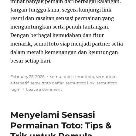
minat banyak pemain dari berbagai kalangan.
Jangan tunggu lama, segera kunjungi link
resmi dan rasakan sensasi permainan yang
menguntungkan serta penuh tantangan.
Dengan berbagai kemudahan dan fitur
menarik, semuttoto siap menjadi partner setia
dalam meraih kemenangan dan keuntungan
besar setiap hari.
Posted
Tags
February 25, 2026
semut toto
,
semuttoto
,
semuttoto
on
alternatif
,
semuttoto daftar
,
semuttoto link
,
semuttoto
on
login
Leave a comment
Alasan
Situs
Togel
Menyelami Sensasi
Online
Ini
Permainan Toto: Tips &
Selalu
Ramai