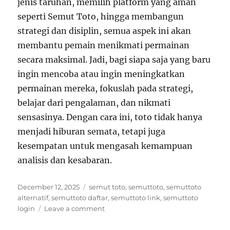
jenis taruhan, memilih platform yang aman
seperti Semut Toto, hingga membangun
strategi dan disiplin, semua aspek ini akan
membantu pemain menikmati permainan
secara maksimal. Jadi, bagi siapa saja yang baru
ingin mencoba atau ingin meningkatkan
permainan mereka, fokuslah pada strategi,
belajar dari pengalaman, dan nikmati
sensasinya. Dengan cara ini, toto tidak hanya
menjadi hiburan semata, tetapi juga
kesempatan untuk mengasah kemampuan
analisis dan kesabaran.
Posted
Tags
December 12, 2025
semut toto
,
semuttoto
,
semuttoto
on
alternatif
,
semuttoto daftar
,
semuttoto link
,
semuttoto
on
login
Leave a comment
Menyelami
Sensasi