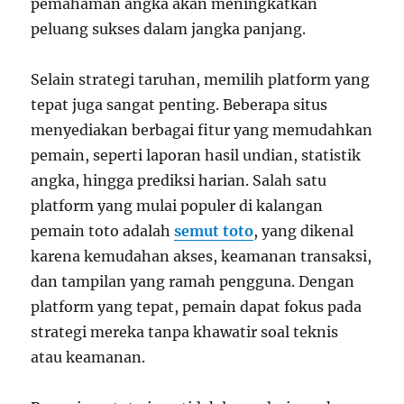
pemahaman angka akan meningkatkan
peluang sukses dalam jangka panjang.
Selain strategi taruhan, memilih platform yang
tepat juga sangat penting. Beberapa situs
menyediakan berbagai fitur yang memudahkan
pemain, seperti laporan hasil undian, statistik
angka, hingga prediksi harian. Salah satu
platform yang mulai populer di kalangan
pemain toto adalah
semut toto
, yang dikenal
karena kemudahan akses, keamanan transaksi,
dan tampilan yang ramah pengguna. Dengan
platform yang tepat, pemain dapat fokus pada
strategi mereka tanpa khawatir soal teknis
atau keamanan.