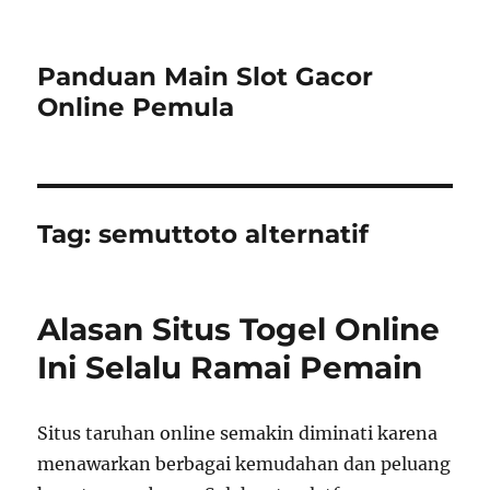
Panduan Main Slot Gacor
Online Pemula
Tag:
semuttoto alternatif
Alasan Situs Togel Online
Ini Selalu Ramai Pemain
Situs taruhan online semakin diminati karena
menawarkan berbagai kemudahan dan peluang