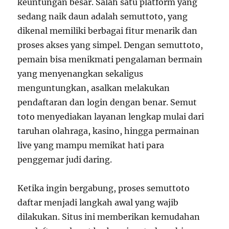
keuntungan besar. Salah satu platform yang
sedang naik daun adalah semuttoto, yang
dikenal memiliki berbagai fitur menarik dan
proses akses yang simpel. Dengan semuttoto,
pemain bisa menikmati pengalaman bermain
yang menyenangkan sekaligus
menguntungkan, asalkan melakukan
pendaftaran dan login dengan benar. Semut
toto menyediakan layanan lengkap mulai dari
taruhan olahraga, kasino, hingga permainan
live yang mampu memikat hati para
penggemar judi daring.
Ketika ingin bergabung, proses semuttoto
daftar menjadi langkah awal yang wajib
dilakukan. Situs ini memberikan kemudahan