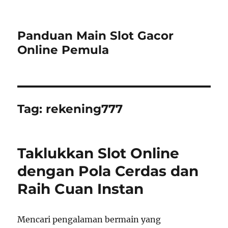
Panduan Main Slot Gacor
Online Pemula
Tag:
rekening777
Taklukkan Slot Online
dengan Pola Cerdas dan
Raih Cuan Instan
Mencari pengalaman bermain yang