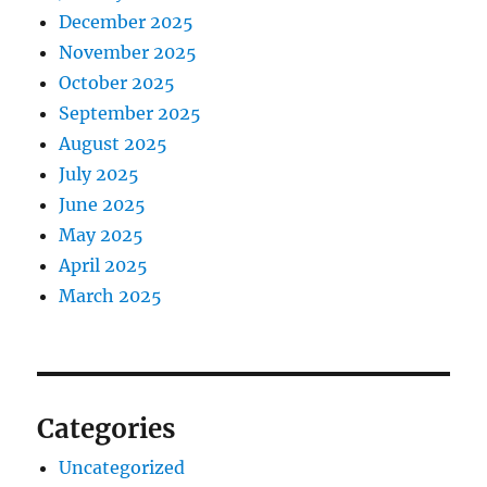
December 2025
November 2025
October 2025
September 2025
August 2025
July 2025
June 2025
May 2025
April 2025
March 2025
Categories
Uncategorized