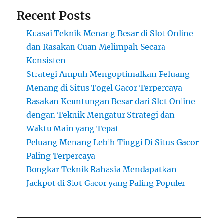
Recent Posts
Kuasai Teknik Menang Besar di Slot Online
dan Rasakan Cuan Melimpah Secara
Konsisten
Strategi Ampuh Mengoptimalkan Peluang
Menang di Situs Togel Gacor Terpercaya
Rasakan Keuntungan Besar dari Slot Online
dengan Teknik Mengatur Strategi dan
Waktu Main yang Tepat
Peluang Menang Lebih Tinggi Di Situs Gacor
Paling Terpercaya
Bongkar Teknik Rahasia Mendapatkan
Jackpot di Slot Gacor yang Paling Populer