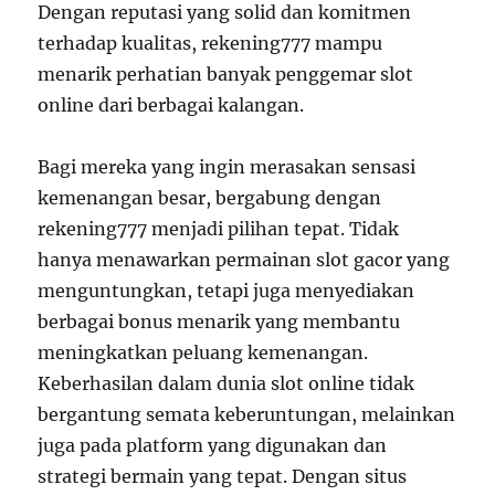
Dengan reputasi yang solid dan komitmen
terhadap kualitas, rekening777 mampu
menarik perhatian banyak penggemar slot
online dari berbagai kalangan.
Bagi mereka yang ingin merasakan sensasi
kemenangan besar, bergabung dengan
rekening777 menjadi pilihan tepat. Tidak
hanya menawarkan permainan slot gacor yang
menguntungkan, tetapi juga menyediakan
berbagai bonus menarik yang membantu
meningkatkan peluang kemenangan.
Keberhasilan dalam dunia slot online tidak
bergantung semata keberuntungan, melainkan
juga pada platform yang digunakan dan
strategi bermain yang tepat. Dengan situs