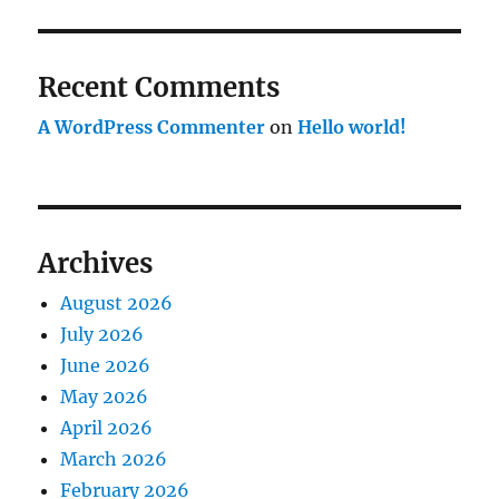
Recent Comments
A WordPress Commenter
on
Hello world!
Archives
August 2026
July 2026
June 2026
May 2026
April 2026
March 2026
February 2026