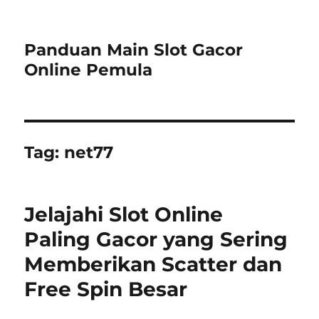
Panduan Main Slot Gacor
Online Pemula
Tag:
net77
Jelajahi Slot Online
Paling Gacor yang Sering
Memberikan Scatter dan
Free Spin Besar