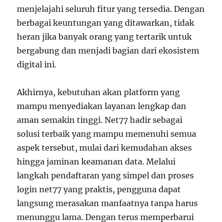
menjelajahi seluruh fitur yang tersedia. Dengan
berbagai keuntungan yang ditawarkan, tidak
heran jika banyak orang yang tertarik untuk
bergabung dan menjadi bagian dari ekosistem
digital ini.
Akhirnya, kebutuhan akan platform yang
mampu menyediakan layanan lengkap dan
aman semakin tinggi. Net77 hadir sebagai
solusi terbaik yang mampu memenuhi semua
aspek tersebut, mulai dari kemudahan akses
hingga jaminan keamanan data. Melalui
langkah pendaftaran yang simpel dan proses
login net77 yang praktis, pengguna dapat
langsung merasakan manfaatnya tanpa harus
menunggu lama. Dengan terus memperbarui