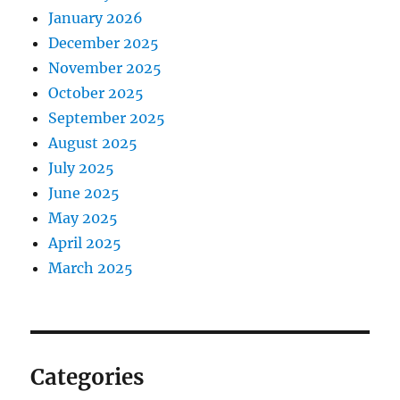
January 2026
December 2025
November 2025
October 2025
September 2025
August 2025
July 2025
June 2025
May 2025
April 2025
March 2025
Categories