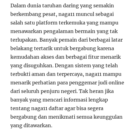
Dalam dunia taruhan daring yang semakin
berkembang pesat, naga11 muncul sebagai
salah satu platform terkemuka yang mampu
menawarkan pengalaman bermain yang tak
terlupakan. Banyak pemain dari berbagai latar
belakang tertarik untuk bergabung karena
kemudahan akses dan berbagai fitur menarik
yang disuguhkan. Dengan sistem yang telah
terbukti aman dan terpercaya, naga11 mampu
menarik perhatian para penggemar judi online
dari seluruh penjuru negeri. Tak heran jika
banyak yang mencari informasi lengkap
tentang naga11 daftar agar bisa segera
bergabung dan menikmati semua keunggulan
yang ditawarkan.