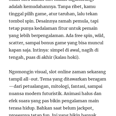
adalah kemudahannya. Tanpa ribet, kamu
tinggal pilih game, atur taruhan, lalu tekan
tombol spin. Desainnya ramah pemula, tapi
tetap punya kedalaman fitur untuk pemain
yang lebih berpengalaman. Ada free spin, wild,
scatter, sampai bonus game yang bisa muncul
kapan saja. Intinya: simpel di awal, nagih di
tengah, puas di akhir (kalau hoki).
Ngomongin visual, slot online zaman sekarang
tampil all-out. Tema yang ditawarkan beragam
—dari petualangan, mitologi, fantasi, sampai
nuansa modern futuristik. Animasi halus dan
efek suara yang pas bikin pengalaman main
terasa hidup. Bahkan saat belum jackpot,
prosesnya tetap fun. Ini yang bikin banyak