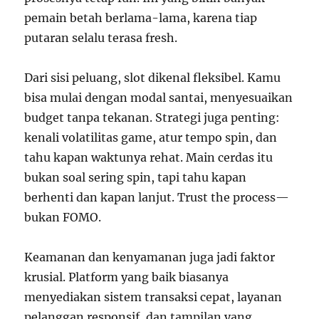
pemain betah berlama-lama, karena tiap
putaran selalu terasa fresh.
Dari sisi peluang, slot dikenal fleksibel. Kamu
bisa mulai dengan modal santai, menyesuaikan
budget tanpa tekanan. Strategi juga penting:
kenali volatilitas game, atur tempo spin, dan
tahu kapan waktunya rehat. Main cerdas itu
bukan soal sering spin, tapi tahu kapan
berhenti dan kapan lanjut. Trust the process—
bukan FOMO.
Keamanan dan kenyamanan juga jadi faktor
krusial. Platform yang baik biasanya
menyediakan sistem transaksi cepat, layanan
pelanggan responsif, dan tampilan yang