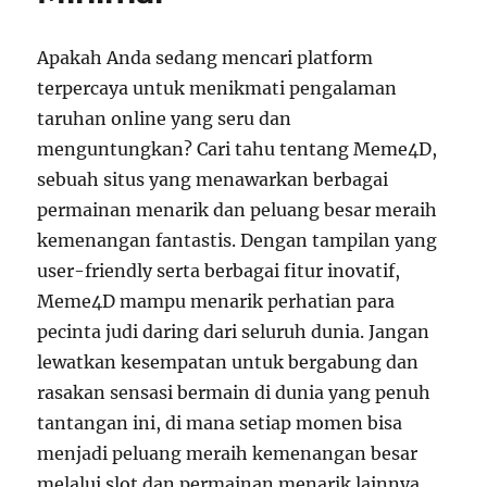
Apakah Anda sedang mencari platform
terpercaya untuk menikmati pengalaman
taruhan online yang seru dan
menguntungkan? Cari tahu tentang Meme4D,
sebuah situs yang menawarkan berbagai
permainan menarik dan peluang besar meraih
kemenangan fantastis. Dengan tampilan yang
user-friendly serta berbagai fitur inovatif,
Meme4D mampu menarik perhatian para
pecinta judi daring dari seluruh dunia. Jangan
lewatkan kesempatan untuk bergabung dan
rasakan sensasi bermain di dunia yang penuh
tantangan ini, di mana setiap momen bisa
menjadi peluang meraih kemenangan besar
melalui slot dan permainan menarik lainnya.