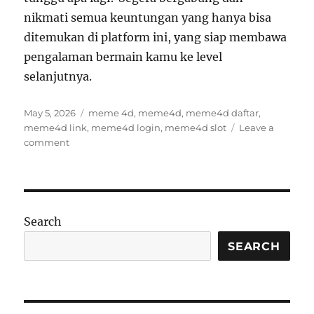
nikmati semua keuntungan yang hanya bisa
ditemukan di platform ini, yang siap membawa
pengalaman bermain kamu ke level
selanjutnya.
Posted
Tags
May 5, 2026
meme 4d
,
meme4d
,
meme4d daftar
,
on
meme4d link
,
meme4d login
,
meme4d slot
Leave a
on
comment
Temukan
Cara
Cepat
Mendapatkan
Keuntungan
Search
di
Toto
SEARCH
Slot
Gacor
dengan
Modal