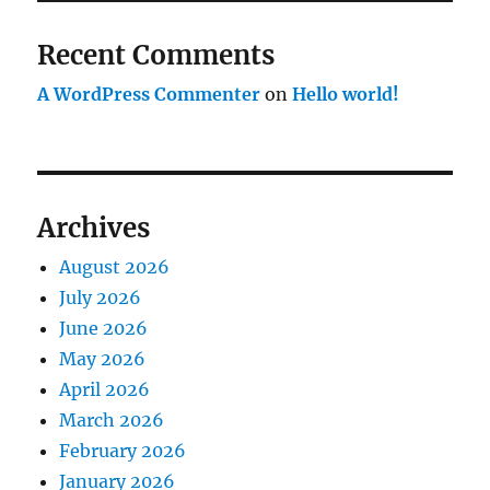
Recent Comments
A WordPress Commenter
on
Hello world!
Archives
August 2026
July 2026
June 2026
May 2026
April 2026
March 2026
February 2026
January 2026