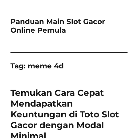
Panduan Main Slot Gacor
Online Pemula
Tag:
meme 4d
Temukan Cara Cepat
Mendapatkan
Keuntungan di Toto Slot
Gacor dengan Modal
Minimal