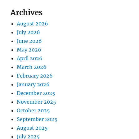
Archives
August 2026
July 2026
June 2026
May 2026
April 2026
March 2026
February 2026
January 2026
December 2025
November 2025
October 2025
September 2025
August 2025
July 2025