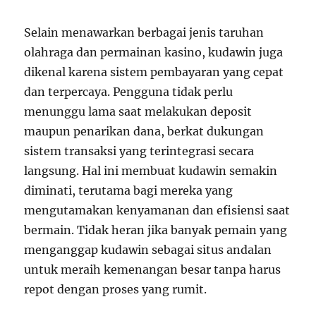
Selain menawarkan berbagai jenis taruhan
olahraga dan permainan kasino, kudawin juga
dikenal karena sistem pembayaran yang cepat
dan terpercaya. Pengguna tidak perlu
menunggu lama saat melakukan deposit
maupun penarikan dana, berkat dukungan
sistem transaksi yang terintegrasi secara
langsung. Hal ini membuat kudawin semakin
diminati, terutama bagi mereka yang
mengutamakan kenyamanan dan efisiensi saat
bermain. Tidak heran jika banyak pemain yang
menganggap kudawin sebagai situs andalan
untuk meraih kemenangan besar tanpa harus
repot dengan proses yang rumit.