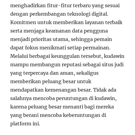
menghadirkan fitur-fitur terbaru yang sesuai
dengan perkembangan teknologi digital.
Komitmen untuk memberikan layanan terbaik
serta menjaga keamanan data pengguna
menjadi prioritas utama, sehingga pemain
dapat fokus menikmati setiap permainan.
Melalui berbagai keunggulan tersebut, kudawin
mampu membangun reputasi sebagai situs judi
yang terpercaya dan aman, sekaligus
memberikan peluang besar untuk
mendapatkan kemenangan besar. Tidak ada
salahnya mencoba peruntungan di kudawin,
karena peluang besar menanti bagi mereka
yang berani mencoba keberuntungan di
platform ini.