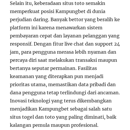
Selain itu, keberadaan situs toto semakin
memperkuat posisi Kampungbet di dunia
perjudian daring. Banyak bettor yang beralih ke
platform ini karena menawarkan sistem
pembayaran cepat dan layanan pelanggan yang
responsif. Dengan fitur live chat dan support 24
jam, para pengguna merasa lebih nyaman dan
percaya diri saat melakukan transaksi maupun
bertanya seputar permainan. Fasilitas
keamanan yang diterapkan pun menjadi
prioritas utama, memastikan data pribadi dan
dana pengguna tetap terlindungi dari ancaman.
Inovasi teknologi yang terus dikembangkan
menjadikan Kampungbet sebagai salah satu
situs togel dan toto yang paling diminati, baik
kalangan pemula maupun profesional.