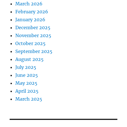
March 2026
February 2026
January 2026
December 2025
November 2025
October 2025
September 2025
August 2025
July 2025
June 2025
May 2025
April 2025
March 2025