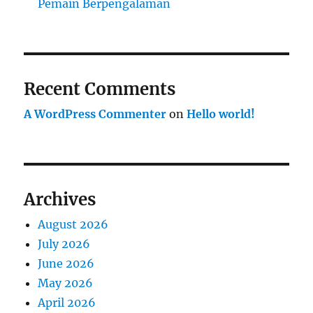
Pemain Berpengalaman
Recent Comments
A WordPress Commenter
on
Hello world!
Archives
August 2026
July 2026
June 2026
May 2026
April 2026