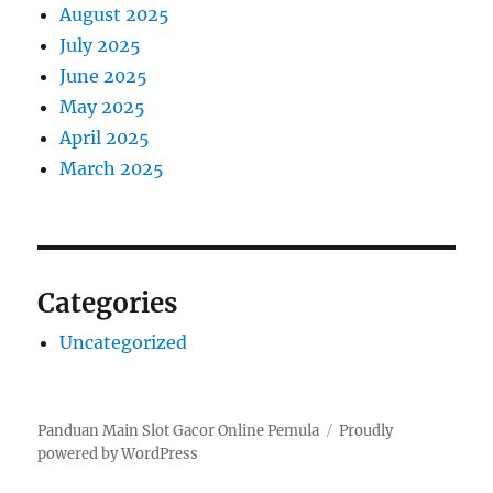
August 2025
July 2025
June 2025
May 2025
April 2025
March 2025
Categories
Uncategorized
Panduan Main Slot Gacor Online Pemula
Proudly
powered by WordPress