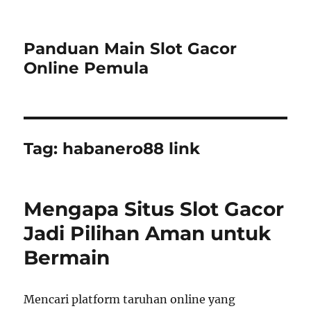
Panduan Main Slot Gacor
Online Pemula
Tag:
habanero88 link
Mengapa Situs Slot Gacor
Jadi Pilihan Aman untuk
Bermain
Mencari platform taruhan online yang