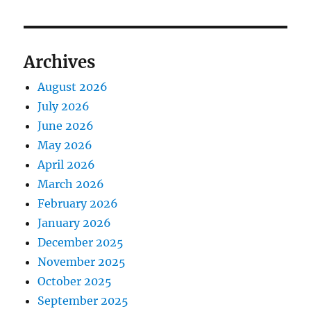
Archives
August 2026
July 2026
June 2026
May 2026
April 2026
March 2026
February 2026
January 2026
December 2025
November 2025
October 2025
September 2025