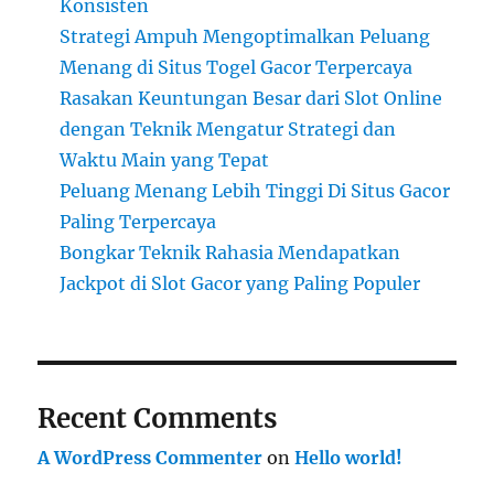
Konsisten
Strategi Ampuh Mengoptimalkan Peluang
Menang di Situs Togel Gacor Terpercaya
Rasakan Keuntungan Besar dari Slot Online
dengan Teknik Mengatur Strategi dan
Waktu Main yang Tepat
Peluang Menang Lebih Tinggi Di Situs Gacor
Paling Terpercaya
Bongkar Teknik Rahasia Mendapatkan
Jackpot di Slot Gacor yang Paling Populer
Recent Comments
A WordPress Commenter
on
Hello world!