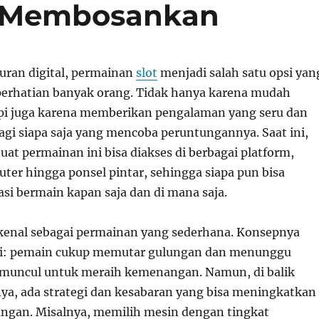
h Membosankan
uran digital, permainan
slot
menjadi salah satu opsi yan
erhatian banyak orang. Tidak hanya karena mudah
pi juga karena memberikan pengalaman yang seru dan
i siapa saja yang mencoba peruntungannya. Saat ini,
at permainan ini bisa diakses di berbagai platform,
ter hingga ponsel pintar, sehingga siapa pun bisa
si bermain kapan saja dan di mana saja.
kenal sebagai permainan yang sederhana. Konsepnya
: pemain cukup memutar gulungan dan menunggu
 muncul untuk meraih kemenangan. Namun, di balik
a, ada strategi dan kesabaran yang bisa meningkatkan
ngan. Misalnya, memilih mesin dengan tingkat