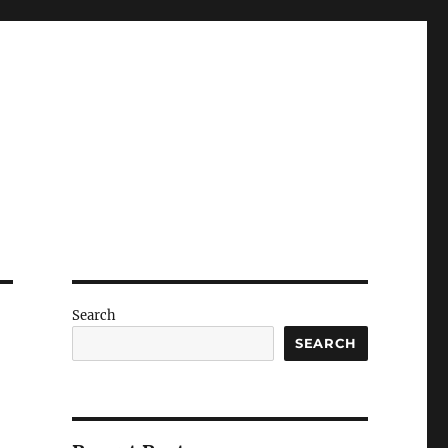
Search
SEARCH