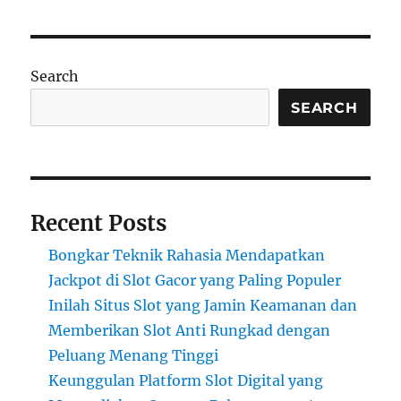
Sensasi
Seru
Bermain
Slot
Search
dengan
Keseruan
SEARCH
Tanpa
Batas
Recent Posts
Bongkar Teknik Rahasia Mendapatkan
Jackpot di Slot Gacor yang Paling Populer
Inilah Situs Slot yang Jamin Keamanan dan
Memberikan Slot Anti Rungkad dengan
Peluang Menang Tinggi
Keunggulan Platform Slot Digital yang