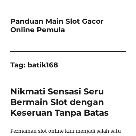
Panduan Main Slot Gacor
Online Pemula
Tag:
batik168
Nikmati Sensasi Seru
Bermain Slot dengan
Keseruan Tanpa Batas
Permainan slot online kini menjadi salah satu