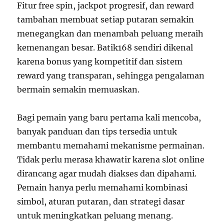
Fitur free spin, jackpot progresif, dan reward
tambahan membuat setiap putaran semakin
menegangkan dan menambah peluang meraih
kemenangan besar. Batik168 sendiri dikenal
karena bonus yang kompetitif dan sistem
reward yang transparan, sehingga pengalaman
bermain semakin memuaskan.
Bagi pemain yang baru pertama kali mencoba,
banyak panduan dan tips tersedia untuk
membantu memahami mekanisme permainan.
Tidak perlu merasa khawatir karena slot online
dirancang agar mudah diakses dan dipahami.
Pemain hanya perlu memahami kombinasi
simbol, aturan putaran, dan strategi dasar
untuk meningkatkan peluang menang.