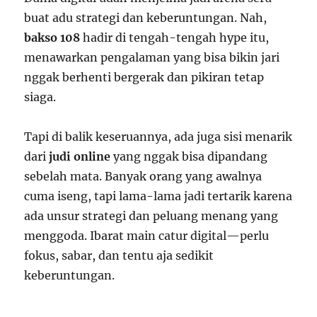
buat adu strategi dan keberuntungan. Nah,
bakso 108
hadir di tengah-tengah hype itu,
menawarkan pengalaman yang bisa bikin jari
nggak berhenti bergerak dan pikiran tetap
siaga.
Tapi di balik keseruannya, ada juga sisi menarik
dari
judi online
yang nggak bisa dipandang
sebelah mata. Banyak orang yang awalnya
cuma iseng, tapi lama-lama jadi tertarik karena
ada unsur strategi dan peluang menang yang
menggoda. Ibarat main catur digital—perlu
fokus, sabar, dan tentu aja sedikit
keberuntungan.