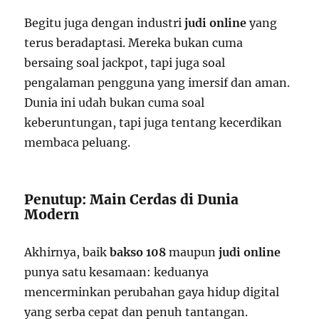
Begitu juga dengan industri
judi online
yang
terus beradaptasi. Mereka bukan cuma
bersaing soal jackpot, tapi juga soal
pengalaman pengguna yang imersif dan aman.
Dunia ini udah bukan cuma soal
keberuntungan, tapi juga tentang kecerdikan
membaca peluang.
Penutup: Main Cerdas di Dunia
Modern
Akhirnya, baik
bakso 108
maupun
judi online
punya satu kesamaan: keduanya
mencerminkan perubahan gaya hidup digital
yang serba cepat dan penuh tantangan.