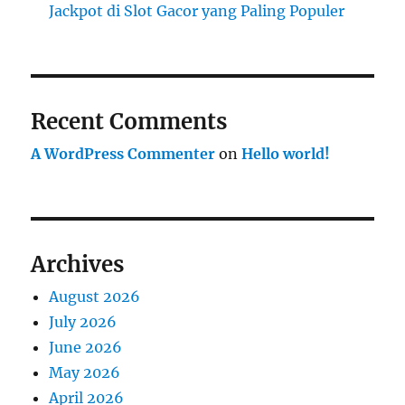
Jackpot di Slot Gacor yang Paling Populer
Recent Comments
A WordPress Commenter
on
Hello world!
Archives
August 2026
July 2026
June 2026
May 2026
April 2026