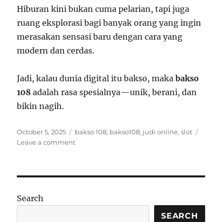
Hiburan kini bukan cuma pelarian, tapi juga
ruang eksplorasi bagi banyak orang yang ingin
merasakan sensasi baru dengan cara yang
modern dan cerdas.
Jadi, kalau dunia digital itu bakso, maka
bakso
108
adalah rasa spesialnya—unik, berani, dan
bikin nagih.
Posted
Tags
October 5, 2025
bakso 108
,
bakso108
,
judi online
,
slot
on
on
Leave a comment
Rahasia
di
Balik
Dunia
Digital
Search
yang
Menggiurkan
SEARCH