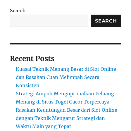
Terpercaya
untuk
Search
Mendapatkan
Keuntungan
SEARCH
Lebih
Stabil
Recent Posts
Kuasai Teknik Menang Besar di Slot Online
dan Rasakan Cuan Melimpah Secara
Konsisten
Strategi Ampuh Mengoptimalkan Peluang
Menang di Situs Togel Gacor Terpercaya
Rasakan Keuntungan Besar dari Slot Online
dengan Teknik Mengatur Strategi dan
Waktu Main yang Tepat