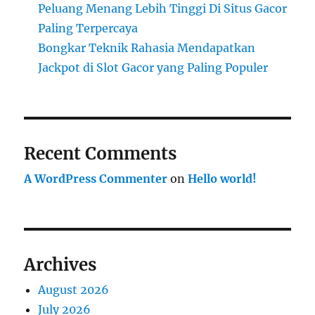
Peluang Menang Lebih Tinggi Di Situs Gacor
Paling Terpercaya
Bongkar Teknik Rahasia Mendapatkan
Jackpot di Slot Gacor yang Paling Populer
Recent Comments
A WordPress Commenter
on
Hello world!
Archives
August 2026
July 2026