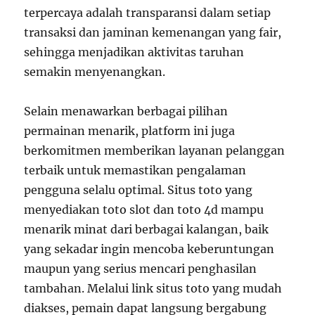
terpercaya adalah transparansi dalam setiap
transaksi dan jaminan kemenangan yang fair,
sehingga menjadikan aktivitas taruhan
semakin menyenangkan.
Selain menawarkan berbagai pilihan
permainan menarik, platform ini juga
berkomitmen memberikan layanan pelanggan
terbaik untuk memastikan pengalaman
pengguna selalu optimal. Situs toto yang
menyediakan toto slot dan toto 4d mampu
menarik minat dari berbagai kalangan, baik
yang sekadar ingin mencoba keberuntungan
maupun yang serius mencari penghasilan
tambahan. Melalui link situs toto yang mudah
diakses, pemain dapat langsung bergabung