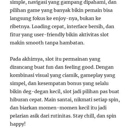
simple, navigasi yang gampang dipahami, dan
pilihan game yang banyak bikin pemain bisa
langsung fokus ke enjoy-nya, bukan ke
ribetnya. Loading cepat, interface bersih, dan
fitur yang user-friendly bikin aktivitas slot
makin smooth tanpa hambatan.
Pada akhirnya, slot itu permainan yang
dirancang buat fun dan feeling good. Dengan
kombinasi visual yang ciamik, gameplay yang
simpel, dan kesempatan bonus yang selalu
bikin deg-degan kecil, slot jadi pilihan pas buat
hiburan cepat. Main santai, nikmati setiap spin,
dan biarkan momen-momen kecil itu jadi
pelarian asik dari rutinitas. Stay chill, dan spin
happy!