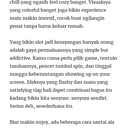
chill yang ngasih feel cozy banget. Visualnya
yang colorful banget juga bikin experience
main makin imersif, cocok buat ngilangin
penat tanpa harus keluar rumah.
Yang bikin slot jadi kesayangan banyak orang
adalah gaya permainannya yang simple but
addictive. Kamu cuma perlu pilih game, tentuin
taruhannya, pencet tombol spin, dan tinggal
nunggu keberuntungan showing up on your
screen. Efeknya yang flashy dan suara yang
satisfying tiap kali dapet combinasi bagus itu
kadang bikin kita senyum-senyum sendiri.
Serius deh, sesederhana itu.
Biar makin enjoy, ada beberapa cara santai ala