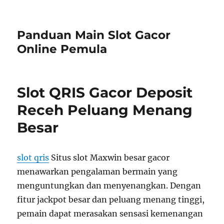
Panduan Main Slot Gacor
Online Pemula
Slot QRIS Gacor Deposit
Receh Peluang Menang
Besar
slot qris
Situs slot Maxwin besar gacor
menawarkan pengalaman bermain yang
menguntungkan dan menyenangkan. Dengan
fitur jackpot besar dan peluang menang tinggi,
pemain dapat merasakan sensasi kemenangan