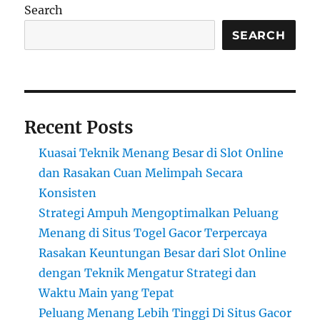
Search
SEARCH
Recent Posts
Kuasai Teknik Menang Besar di Slot Online
dan Rasakan Cuan Melimpah Secara
Konsisten
Strategi Ampuh Mengoptimalkan Peluang
Menang di Situs Togel Gacor Terpercaya
Rasakan Keuntungan Besar dari Slot Online
dengan Teknik Mengatur Strategi dan
Waktu Main yang Tepat
Peluang Menang Lebih Tinggi Di Situs Gacor