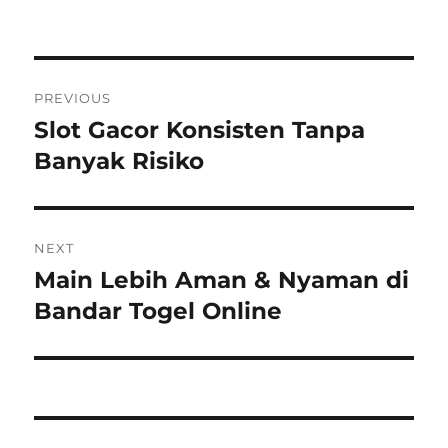
Post
PREVIOUS
navigation
Slot Gacor Konsisten Tanpa
Previous
post:
Banyak Risiko
NEXT
Main Lebih Aman & Nyaman di
Next
post:
Bandar Togel Online