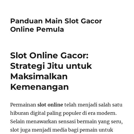
Panduan Main Slot Gacor
Online Pemula
Slot Online Gacor:
Strategi Jitu untuk
Maksimalkan
Kemenangan
Permainan
slot online
telah menjadi salah satu
hiburan digital paling populer di era modern.
Selain menawarkan sensasi bermain yang seru,
slot juga menjadi media bagi pemain untuk