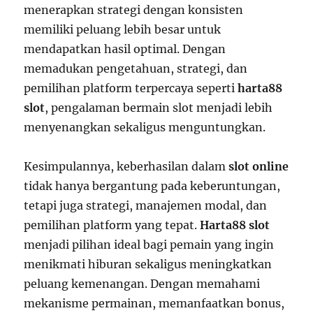
menerapkan strategi dengan konsisten
memiliki peluang lebih besar untuk
mendapatkan hasil optimal. Dengan
memadukan pengetahuan, strategi, dan
pemilihan platform terpercaya seperti
harta88
slot
, pengalaman bermain slot menjadi lebih
menyenangkan sekaligus menguntungkan.
Kesimpulannya, keberhasilan dalam
slot online
tidak hanya bergantung pada keberuntungan,
tetapi juga strategi, manajemen modal, dan
pemilihan platform yang tepat.
Harta88 slot
menjadi pilihan ideal bagi pemain yang ingin
menikmati hiburan sekaligus meningkatkan
peluang kemenangan. Dengan memahami
mekanisme permainan, memanfaatkan bonus,