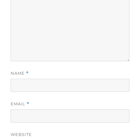
NAME
*
EMAIL
*
WEBSITE