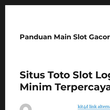
Panduan Main Slot Gaco
Situs Toto Slot L
Minim Terpercay
kit4d link altern