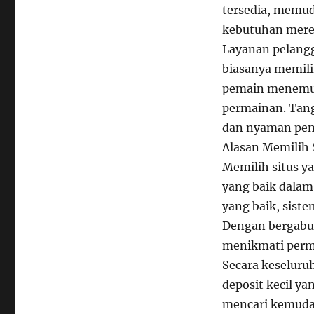
tersedia, memu
kebutuhan mere
Layanan pelangga
biasanya memili
pemain menemui
permainan. Tan
dan nyaman pem
Alasan Memilih 
Memilih situs y
yang baik dalam 
yang baik, siste
Dengan bergabun
menikmati perma
Secara keseluru
deposit kecil ya
mencari kemuda