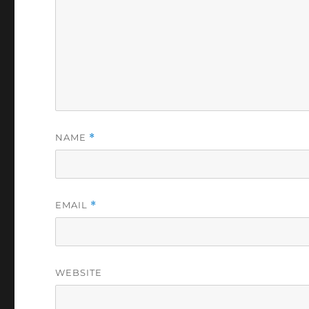
NAME
*
EMAIL
*
WEBSITE