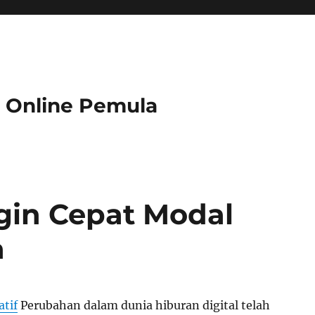
r Online Pemula
ogin Cepat Modal
a
atif
Perubahan dalam dunia hiburan digital telah