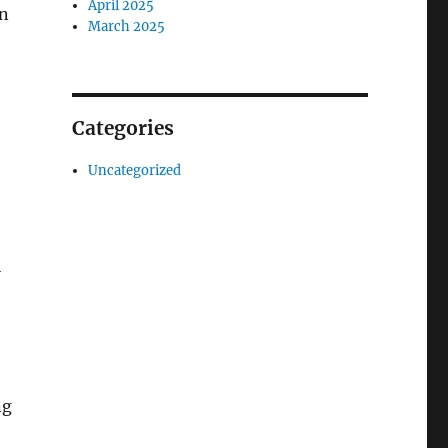
April 2025
an
March 2025
Categories
Uncategorized
i
ng