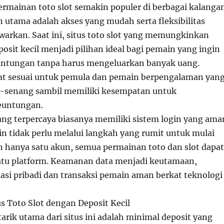
mainan toto slot semakin populer di berbagai kalangan
n utama adalah akses yang mudah serta fleksibilitas
warkan. Saat ini, situs toto slot yang memungkinkan
osit kecil menjadi pilihan ideal bagi pemain yang ingin
ntungan tanpa harus mengeluarkan banyak uang.
at sesuai untuk pemula dan pemain berpengalaman yan
g-senang sambil memiliki kesempatan untuk
euntungan.
yang terpercaya biasanya memiliki sistem login yang ama
in tidak perlu melalui langkah yang rumit untuk mulai
 hanya satu akun, semua permainan toto dan slot dapat
atu platform. Keamanan data menjadi keutamaan,
asi pribadi dan transaksi pemain aman berkat teknologi
.
s Toto Slot dengan Deposit Kecil
tarik utama dari situs ini adalah minimal deposit yang