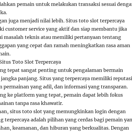
dahkan pemain untuk melakukan transaksi sesuai deng
ka.
n juga menjadi nilai lebih. Situs toto slot terpercaya
ki customer service yang aktif dan siap membantu jika
 masalah teknis atau memiliki pertanyaan tentang
ggapan yang cepat dan ramah meningkatkan rasa aman
ain.
Situs Toto Slot Terpercaya
ang tepat sangat penting untuk pengalaman bermain
jangka panjang. Situs yang terpercaya memiliki reputas
m permainan yang adil, dan informasi yang transparan.
g ke platform yang tepat, pemain dapat lebih fokus
inan tanpa rasa khawatir.
han, situs toto slot yang memungkinkan login dengan
ng terpercaya adalah pilihan yang cerdas bagi pemain ya
han, keamanan, dan hiburan yang berkualitas. Dengan