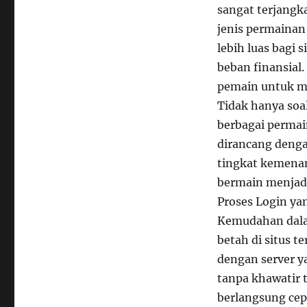
sangat terjangk
jenis permainan
lebih luas bagi
beban finansial.
pemain untuk me
Tidak hanya soal
berbagai permai
dirancang denga
tingkat kemena
bermain menjad
Proses Login ya
Kemudahan dala
betah di situs t
dengan server y
tanpa khawatir t
berlangsung ce